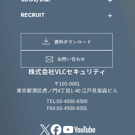
IRカレンダー
IRニュース
SDGs/D&Iトップ
RECRUIT
IRライブラリー
当グループのマテリアリティ
株主総会関係
マテリアリティへの取り組み
採用情報トップ
株式情報
SDGs推進体制
募集職種一覧
電子公告
D&Iの取り組み
メッセージ
資料ダウンロード
よくあるご質問
メンバーインタビュー
データで知るVLCセキュリティ
お問い合わせ
福利厚生
株式会社VLCセキュリティ
〒105-0001
東京都港区虎ノ門4丁目1-40 江戸見坂森ビル
TEL:03-4500-6500
FAX:03-4500-6501