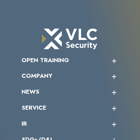
OPEN TRAINING
オープントレーニング一覧
COMPANY
受講者の声
企業情報トップ
NEWS
トップメッセージ
沿革
ニュース・リリース
SERVICE
ミッション／ビジョン
サイバーニュース
会社概要
コラム
課題からサービスを探す
IR
パートナー企業一覧
カテゴリー別サービス一覧
役員一覧
導入実績
IR情報トップ
SDGs/D&I