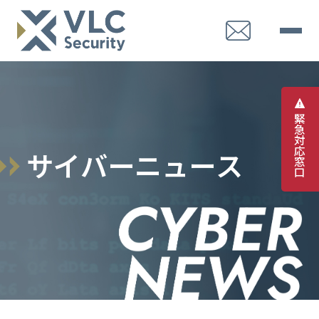
緊
急
対
応
サ
イ
バ
ー
ニ
ュ
ー
ス
窓
口