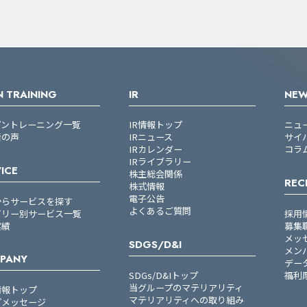
 TRAINING
IR
NE
プントレーニング一覧
IR情報トップ
ニュ
者の声
IRニュース
サイ
IRカレンダー
コラ
IRライブラリー
ICE
株主総会関係
REC
株式情報
電子公告
からサービスを探す
よくあるご質問
ゴリー別サービス一覧
採用
実績
募集
メッ
SDGS/D&I
メン
PANY
デー
SDGs/D&Iトップ
福利
当グループのマテリアリティ
情報トップ
マテリアリティへの取り組み
プメッセージ