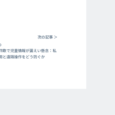
次の記事 ＞
0
詐欺で児童情報が漏えい懸念：私
用と遠隔操作をどう防ぐか