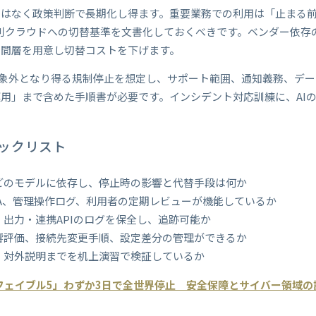
ではなく政策判断で長期化し得ます。重要業務での利用は「止まる
別クラウドへの切替基準を文書化しておくべきです。ベンダー依存
中間層を用意し切替コストを下げます。
対象外となり得る規制停止を想定し、サポート範囲、通知義務、デ
用」まで含めた手順書が必要です。インシデント対応訓練に、AI
ックリスト
どのモデルに依存し、停止時の影響と代替手段は何か
A、管理操作ログ、利用者の定期レビューが機能しているか
出力・連携APIのログを保全し、追跡可能か
響評価、接続先変更手順、設定差分の管理ができるか
、対外説明までを机上演習で検証しているか
フェイブル5」わずか3日で全世界停止 安全保障とサイバー領域の