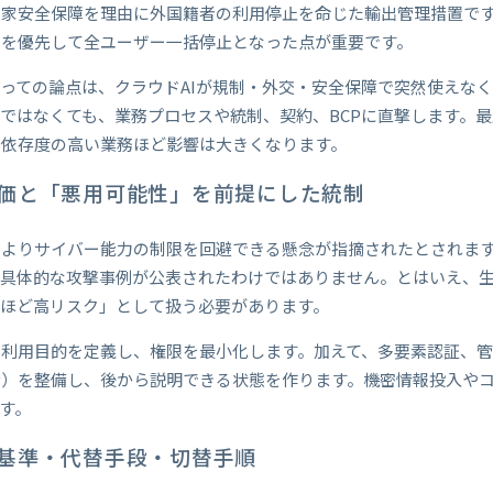
国家安全保障を理由に外国籍者の利用停止を命じた輸出管理措置で
拠を優先して全ユーザー一括停止となった点が重要です。
っての論点は、クラウドAIが規制・外交・安全保障で突然使えな
ではなくても、業務プロセスや統制、契約、BCPに直撃します。最
、依存度の高い業務ほど影響は大きくなります。
価と「悪用可能性」を前提にした統制
によりサイバー能力の制限を回避できる懸念が指摘されたとされま
具体的な攻撃事例が公表されたわけではありません。とはいえ、生
能ほど高リスク」として扱う必要があります。
に利用目的を定義し、権限を最小化します。加えて、多要素認証、
む）を整備し、後から説明できる状態を作ります。機密情報投入や
ます。
基準・代替手段・切替手順