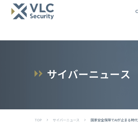
O
サ
イ
バ
ー
ニ
ュ
ー
ス
TOP
サイバーニュース
国家安全保障でAIが止まる時代：C