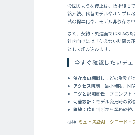
今回のような停止は、技術復旧
絡系統、代替モデルやオンプレ/
式の標準化や、モデル非依存の
また、契約・調達面ではSLAの
社内向けには「使えない時間の運
として組み込みます。
今すぐ確認したいチェ
依存度の棚卸し
：どの業務が
アクセス統制
：最小権限、MF
ログと説明責任
：プロンプト・
切替設計
：モデル変更時の影
訓練
：停止判断から業務継続
参照:
ミュトス級AI「クロード・