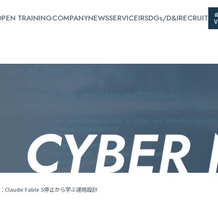
PEN TRAINING
COMPANY
NEWS
SERVICE
IR
SDGs/D&I
RECRUIT
laude Fable 5停止から学ぶ運用設計