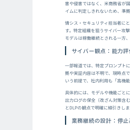
害や侵害ではなく、米商務省が
イムに判定しきれないため、準
情シス・セキュリティ担当者にと
す。特定組織を狙うサイバー攻撃
モデルは稼働継続とされる一方
サイバー観点：能力評
一部報道では、特定プロンプト
拠や実証内容は不明で、現時点で
いう前提で、社内利用も「高機
具体的には、モデルや機能ごと
出力ログの保全（改ざん対策含
とDLPの観点で明確に線引きし
業務継続の設計：停止