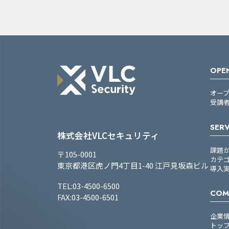
OPEN
オー
受講
SERV
株式会社VLCセキュリティ
課題
〒105-0001
カテ
東京都港区虎ノ門4丁目1-40 江戸見坂森ビル
導入
TEL:03-4500-6500
COM
FAX:03-4500-6501
企業
トッ