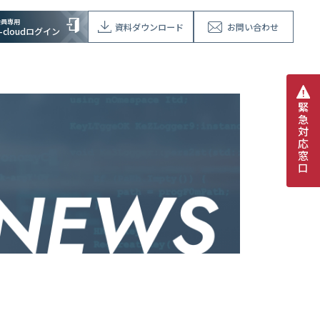
会員専用
資料ダウンロード
お問い合わせ
V-cloudログイン
緊
急
対
応
窓
口