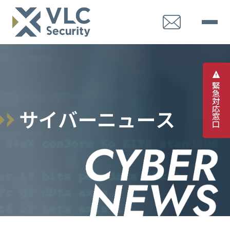
緊
急
対
応
サ
イ
バ
ー
ニ
ュ
ー
ス
窓
口