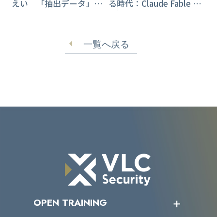
えい 「抽出データ」の
る時代：Claude Fable 5
扱いを情シスが点検すべ
停止から学ぶ運用設計
き理由
一覧へ戻る
OPEN TRAINING