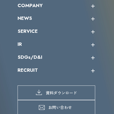
オープントレーニング一覧
COMPANY
受講者の声
企業情報トップ
NEWS
トップメッセージ
沿革
ニュース・リリース
SERVICE
ミッション／ビジョン
サイバーニュース
会社概要
コラム
課題からサービスを探す
IR
パートナー企業一覧
カテゴリー別サービス一覧
役員一覧
導入実績
IR情報トップ
SDGs/D&I
IRカレンダー
IRニュース
SDGs/D&Iトップ
RECRUIT
IRライブラリー
当グループのマテリアリティ
株主総会関係
マテリアリティへの取り組み
採用情報トップ
株式情報
SDGs推進体制
募集職種一覧
電子公告
D&Iの取り組み
メッセージ
資料ダウンロード
よくあるご質問
メンバーインタビュー
データで知るVLCセキュリティ
お問い合わせ
福利厚生