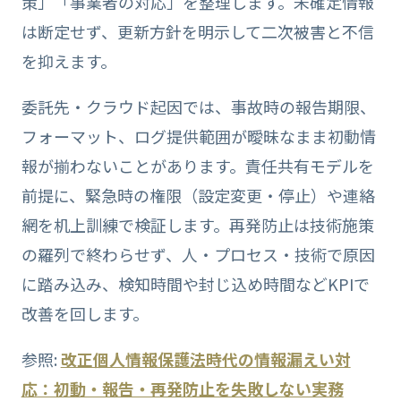
策」「事業者の対応」を整理します。未確定情報
は断定せず、更新方針を明示して二次被害と不信
を抑えます。
委託先・クラウド起因では、事故時の報告期限、
フォーマット、ログ提供範囲が曖昧なまま初動情
報が揃わないことがあります。責任共有モデルを
前提に、緊急時の権限（設定変更・停止）や連絡
網を机上訓練で検証します。再発防止は技術施策
の羅列で終わらせず、人・プロセス・技術で原因
に踏み込み、検知時間や封じ込め時間などKPIで
改善を回します。
参照:
改正個人情報保護法時代の情報漏えい対
応：初動・報告・再発防止を失敗しない実務