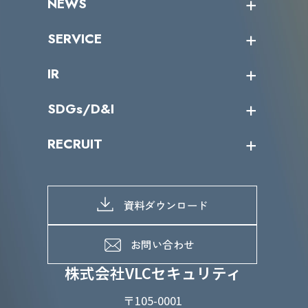
NEWS
トップメッセージ
沿革
ニュース・リリース
SERVICE
ミッション／ビジョン
サイバーニュース
会社概要
コラム
課題からサービスを探す
IR
パートナー企業一覧
カテゴリー別サービス一覧
役員一覧
導入実績
IR情報トップ
SDGs/D&I
IRカレンダー
IRニュース
SDGs/D&Iトップ
RECRUIT
IRライブラリー
当グループのマテリアリティ
株主総会関係
マテリアリティへの取り組み
採用情報トップ
株式情報
SDGs推進体制
募集職種一覧
電子公告
D&Iの取り組み
メッセージ
資料ダウンロード
よくあるご質問
メンバーインタビュー
データで知るVLCセキュリティ
お問い合わせ
福利厚生
株式会社VLCセキュリティ
〒105-0001