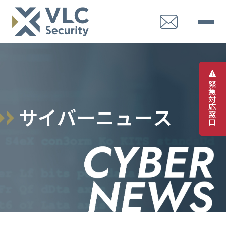
緊
急
対
応
サ
イ
バ
ー
ニ
ュ
ー
ス
窓
口