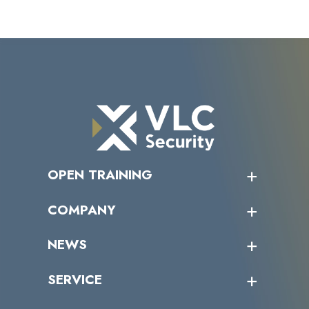
OPEN TRAINING
オープントレーニング一覧
COMPANY
受講者の声
企業情報トップ
NEWS
トップメッセージ
沿革
ニュース・リリース
SERVICE
ミッション／ビジョン
サイバーニュース
会社概要
コラム
課題からサービスを探す