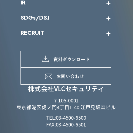
IR
パートナー企業一覧
カテゴリー別サービス一覧
役員一覧
導入実績
IR情報トップ
SDGs/D&I
IRカレンダー
IRニュース
SDGs/D&Iトップ
RECRUIT
IRライブラリー
当グループのマテリアリティ
株主総会関係
マテリアリティへの取り組み
採用情報トップ
株式情報
SDGs推進体制
募集職種一覧
電子公告
D&Iの取り組み
メッセージ
資料ダウンロード
よくあるご質問
メンバーインタビュー
データで知るVLCセキュリティ
お問い合わせ
福利厚生
株式会社VLCセキュリティ
〒105-0001
東京都港区虎ノ門4丁目1-40 江戸見坂森ビル
TEL:03-4500-6500
FAX:03-4500-6501