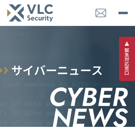
緊
急
対
応
サ
イ
バ
ー
ニ
ュ
ー
ス
窓
口