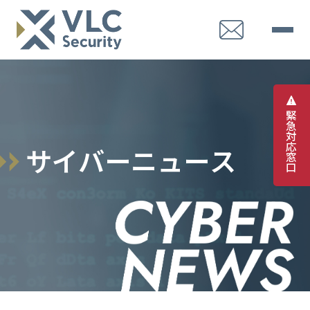
緊
急
対
応
サ
イ
バ
ー
ニ
ュ
ー
ス
窓
口