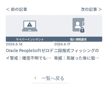
＜ 前の記事
次の記事 ＞
サイバーインシデント
個人情報漏洩
2026.6.16
2026.6.17
Oracle PeopleSoftゼロデ
二段階式フィッシングの
イ警戒：確度不明でも
脅威：見破った後に狙わ
「侵害前提」で進める初
れる前提で備える
動
一覧へ戻る