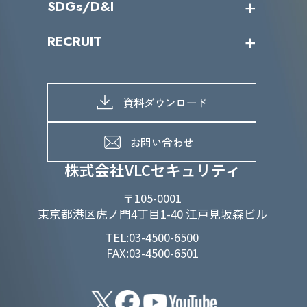
SDGs/D&I
IRカレンダー
IRニュース
SDGs/D&Iトップ
RECRUIT
IRライブラリー
当グループのマテリアリティ
株主総会関係
マテリアリティへの取り組み
採用情報トップ
株式情報
SDGs推進体制
募集職種一覧
電子公告
D&Iの取り組み
メッセージ
資料ダウンロード
よくあるご質問
メンバーインタビュー
データで知るVLCセキュリティ
お問い合わせ
福利厚生
株式会社VLCセキュリティ
〒105-0001
東京都港区虎ノ門4丁目1-40 江戸見坂森ビル
TEL:03-4500-6500
FAX:03-4500-6501