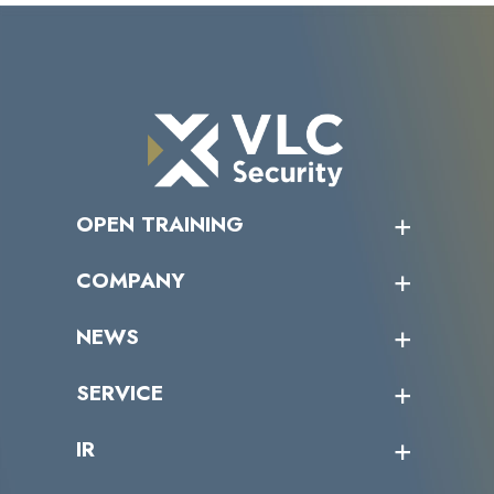
OPEN TRAINING
オープントレーニング一覧
COMPANY
受講者の声
企業情報トップ
NEWS
トップメッセージ
沿革
ニュース・リリース
SERVICE
ミッション／ビジョン
サイバーニュース
会社概要
コラム
課題からサービスを探す
IR
パートナー企業一覧
カテゴリー別サービス一覧
役員一覧
導入実績
IR情報トップ