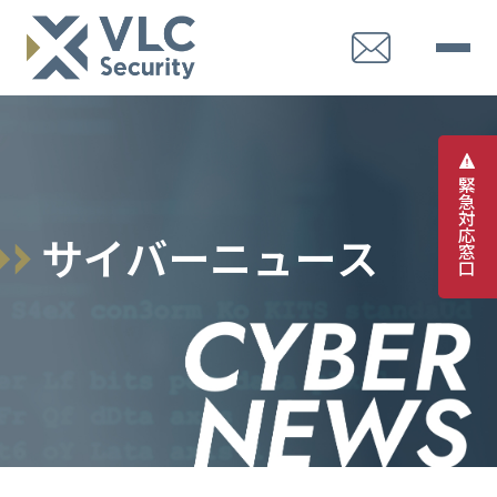
緊
急
対
応
サ
イ
バ
ー
ニ
ュ
ー
ス
窓
口