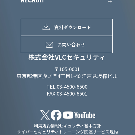
RECRUIT
IRライブラリー
当グループのマテリアリティ
株主総会関係
マテリアリティへの取り組み
採用情報トップ
株式情報
SDGs推進体制
募集職種一覧
電子公告
D&Iの取り組み
メッセージ
資料ダウンロード
よくあるご質問
メンバーインタビュー
データで知るVLCセキュリティ
お問い合わせ
福利厚生
株式会社VLCセキュリティ
〒105-0001
東京都港区虎ノ門4丁目1-40 江戸見坂森ビル
TEL:03-4500-6500
FAX:03-4500-6501
利用規約
情報セキュリティ基本方針
サイバーセキュリティトレーニング関連サービス規約