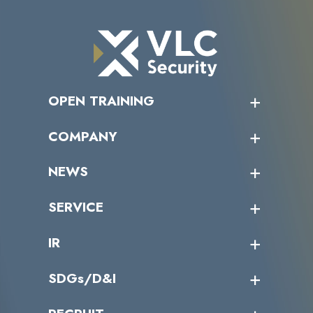
OPEN TRAINING
オープントレーニング一覧
COMPANY
受講者の声
企業情報トップ
NEWS
トップメッセージ
沿革
ニュース・リリース
SERVICE
ミッション／ビジョン
サイバーニュース
会社概要
コラム
課題からサービスを探す
IR
パートナー企業一覧
カテゴリー別サービス一覧
役員一覧
導入実績
IR情報トップ
SDGs/D&I
IRカレンダー
IRニュース
SDGs/D&Iトップ