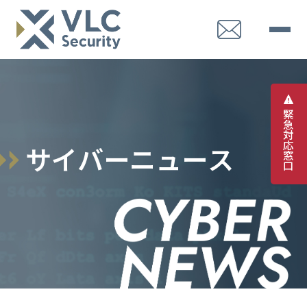
緊
急
対
応
サ
イ
バ
ー
ニ
ュ
ー
ス
窓
口