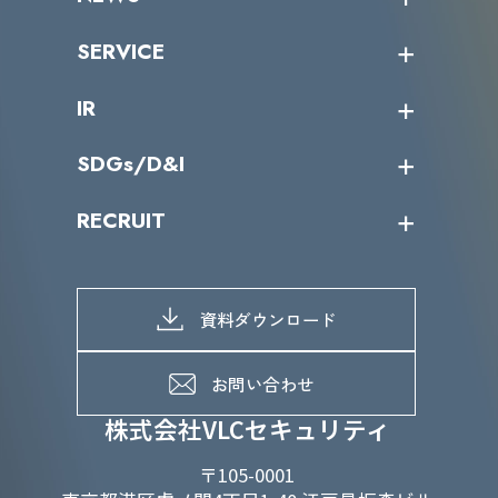
トップメッセージ
沿革
ニュース・リリース
SERVICE
ミッション／ビジョン
サイバーニュース
会社概要
コラム
課題からサービスを探す
IR
パートナー企業一覧
カテゴリー別サービス一覧
役員一覧
導入実績
IR情報トップ
SDGs/D&I
IRカレンダー
IRニュース
SDGs/D&Iトップ
RECRUIT
IRライブラリー
当グループのマテリアリティ
株主総会関係
マテリアリティへの取り組み
採用情報トップ
株式情報
SDGs推進体制
募集職種一覧
電子公告
D&Iの取り組み
メッセージ
資料ダウンロード
よくあるご質問
メンバーインタビュー
データで知るVLCセキュリティ
お問い合わせ
福利厚生
株式会社VLCセキュリティ
〒105-0001