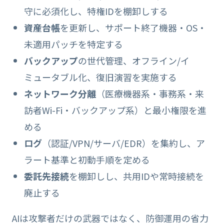
守に必須化し、特権IDを棚卸しする
資産台帳
を更新し、サポート終了機器・OS・
未適用パッチを特定する
バックアップ
の世代管理、オフライン/イ
ミュータブル化、復旧演習を実施する
ネットワーク分離
（医療機器系・事務系・来
訪者Wi-Fi・バックアップ系）と最小権限を進
める
ログ
（認証/VPN/サーバ/EDR）を集約し、ア
ラート基準と初動手順を定める
委託先接続
を棚卸しし、共用IDや常時接続を
廃止する
AIは攻撃者だけの武器ではなく、防御運用の省力