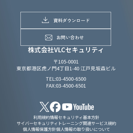
株主総会関係
マテリアリティへの取り組み
採用情報トップ
株式情報
SDGs推進体制
募集職種一覧
電子公告
D&Iの取り組み
メッセージ
資料ダウンロード
よくあるご質問
メンバーインタビュー
データで知るVLCセキュリティ
お問い合わせ
福利厚生
株式会社VLCセキュリティ
〒105-0001
東京都港区虎ノ門4丁目1-40 江戸見坂森ビル
TEL:03-4500-6500
FAX:03-4500-6501
利用規約
情報セキュリティ基本方針
サイバーセキュリティトレーニング関連サービス規約
個人情報保護方針
個人情報の取り扱いについて