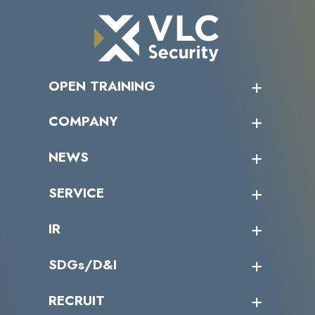
OPEN TRAINING
オープントレーニング一覧
COMPANY
受講者の声
企業情報トップ
NEWS
トップメッセージ
沿革
ニュース・リリース
SERVICE
ミッション／ビジョン
サイバーニュース
会社概要
コラム
課題からサービスを探す
IR
パートナー企業一覧
カテゴリー別サービス一覧
役員一覧
導入実績
IR情報トップ
SDGs/D&I
IRカレンダー
IRニュース
SDGs/D&Iトップ
RECRUIT
IRライブラリー
当グループのマテリアリティ