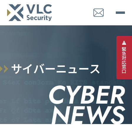
緊
急
対
応
サ
イ
バ
ー
ニ
ュ
ー
ス
窓
口