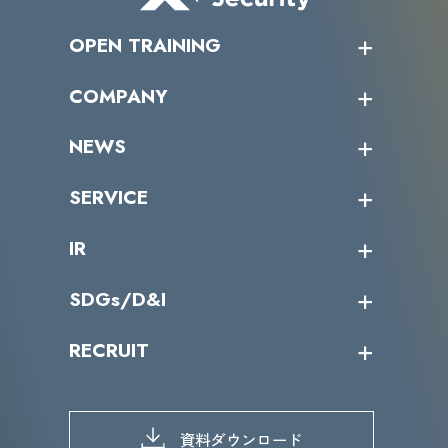
OPEN TRAINING
オープントレーニング一覧
COMPANY
受講者の声
企業情報トップ
NEWS
トップメッセージ
沿革
ニュース・リリース
SERVICE
ミッション／ビジョン
サイバーニュース
会社概要
コラム
課題からサービスを探す
IR
パートナー企業一覧
カテゴリー別サービス一覧
役員一覧
導入実績
IR情報トップ
SDGs/D&I
IRカレンダー
IRニュース
SDGs/D&Iトップ
RECRUIT
IRライブラリー
当グループのマテリアリティ
株主総会関係
マテリアリティへの取り組み
採用情報トップ
株式情報
SDGs推進体制
募集職種一覧
電子公告
D&Iの取り組み
メッセージ
資料ダウンロード
よくあるご質問