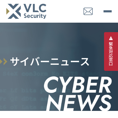
緊
急
対
応
サ
イ
バ
ー
ニ
ュ
ー
ス
窓
口