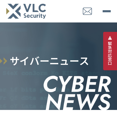
緊
急
対
応
サ
イ
バ
ー
ニ
ュ
ー
ス
窓
口