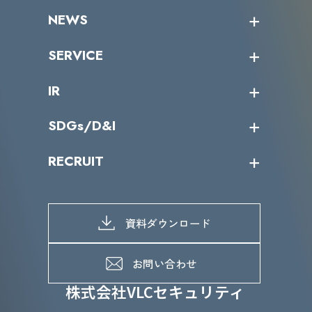
企業情報トップ
NEWS
トップメッセージ
沿革
ニュース・リリース
SERVICE
ミッション／ビジョン
サイバーニュース
会社概要
コラム
課題からサービスを探す
IR
パートナー企業一覧
カテゴリー別サービス一覧
役員一覧
導入実績
IR情報トップ
SDGs/D&I
IRカレンダー
IRニュース
SDGs/D&Iトップ
RECRUIT
IRライブラリー
当グループのマテリアリティ
株主総会関係
マテリアリティへの取り組み
採用情報トップ
株式情報
SDGs推進体制
募集職種一覧
電子公告
D&Iの取り組み
メッセージ
資料ダウンロード
よくあるご質問
メンバーインタビュー
データで知るVLCセキュリティ
お問い合わせ
福利厚生
株式会社VLCセキュリティ