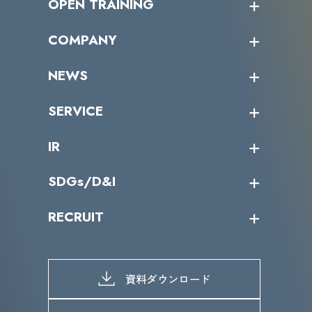
OPEN TRAINING
オープントレーニング一覧
COMPANY
受講者の声
企業情報トップ
NEWS
トップメッセージ
沿革
ニュース・リリース
SERVICE
ミッション／ビジョン
サイバーニュース
会社概要
コラム
課題からサービスを探す
IR
パートナー企業一覧
カテゴリー別サービス一覧
役員一覧
導入実績
IR情報トップ
SDGs/D&I
IRカレンダー
IRニュース
SDGs/D&Iトップ
RECRUIT
IRライブラリー
当グループのマテリアリティ
株主総会関係
マテリアリティへの取り組み
採用情報トップ
株式情報
SDGs推進体制
募集職種一覧
電子公告
D&Iの取り組み
メッセージ
資料ダウンロード
よくあるご質問
メンバーインタビュー
データで知るVLCセキュリティ