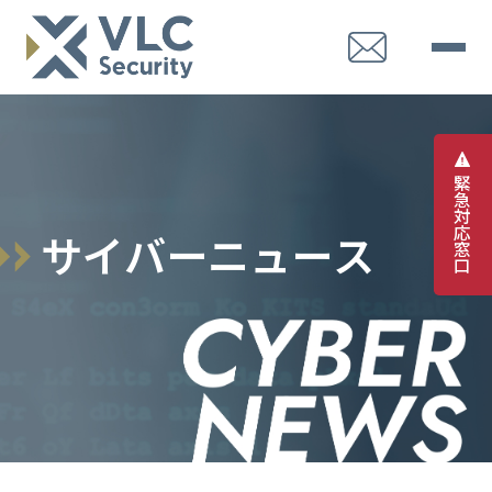
緊
急
対
応
サ
イ
バ
ー
ニ
ュ
ー
ス
窓
口