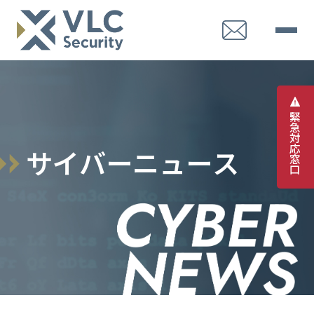
緊
急
対
応
サ
イ
バ
ー
ニ
ュ
ー
ス
窓
口