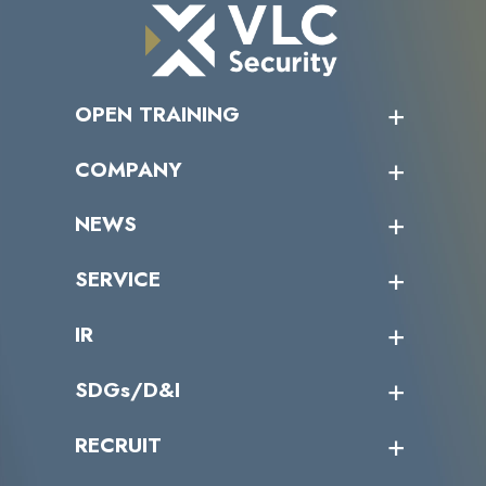
OPEN TRAINING
オープントレーニング一覧
COMPANY
受講者の声
企業情報トップ
NEWS
トップメッセージ
沿革
ニュース・リリース
SERVICE
ミッション／ビジョン
サイバーニュース
会社概要
コラム
課題からサービスを探す
IR
パートナー企業一覧
カテゴリー別サービス一覧
役員一覧
導入実績
IR情報トップ
SDGs/D&I
IRカレンダー
IRニュース
SDGs/D&Iトップ
RECRUIT
IRライブラリー
当グループのマテリアリティ
株主総会関係
マテリアリティへの取り組み
採用情報トップ