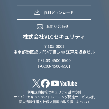
株式情報
SDGs推進体制
募集職種一覧
電子公告
D&Iの取り組み
メッセージ
資料ダウンロード
よくあるご質問
メンバーインタビュー
データで知るVLCセキュリティ
お問い合わせ
福利厚生
株式会社VLCセキュリティ
〒105-0001
東京都港区虎ノ門4丁目1-40 江戸見坂森ビル
TEL:03-4500-6500
FAX:03-4500-6501
利用規約
情報セキュリティ基本方針
サイバーセキュリティトレーニング関連サービス規約
個人情報保護方針
個人情報の取り扱いについて