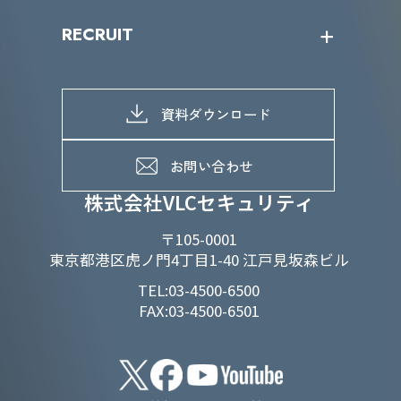
IRニュース
SDGs/D&Iトップ
RECRUIT
IRライブラリー
当グループのマテリアリティ
株主総会関係
マテリアリティへの取り組み
採用情報トップ
株式情報
SDGs推進体制
募集職種一覧
電子公告
D&Iの取り組み
メッセージ
資料ダウンロード
よくあるご質問
メンバーインタビュー
データで知るVLCセキュリティ
お問い合わせ
福利厚生
株式会社VLCセキュリティ
〒105-0001
東京都港区虎ノ門4丁目1-40 江戸見坂森ビル
TEL:03-4500-6500
FAX:03-4500-6501