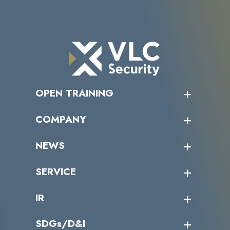
OPEN TRAINING
オープントレーニング一覧
COMPANY
受講者の声
企業情報トップ
NEWS
トップメッセージ
沿革
ニュース・リリース
SERVICE
ミッション／ビジョン
サイバーニュース
会社概要
コラム
課題からサービスを探す
IR
パートナー企業一覧
カテゴリー別サービス一覧
役員一覧
導入実績
IR情報トップ
SDGs/D&I
IRカレンダー