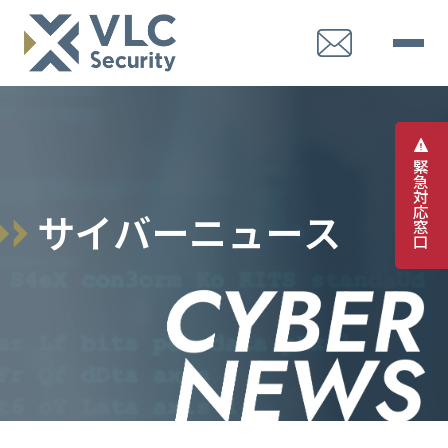
緊
急
対
応
サ
イ
バ
ー
ニ
ュ
ー
ス
窓
口