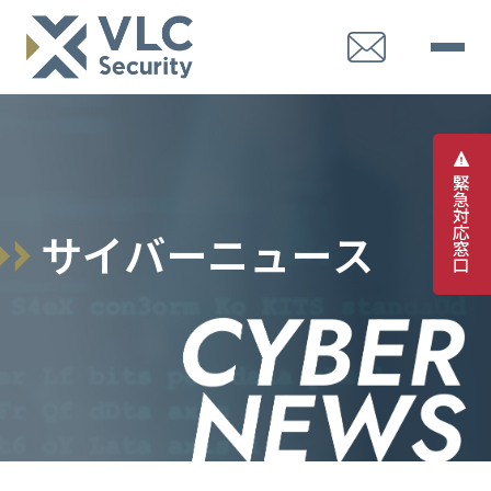
緊
急
対
応
サ
イ
バ
ー
ニ
ュ
ー
ス
窓
口