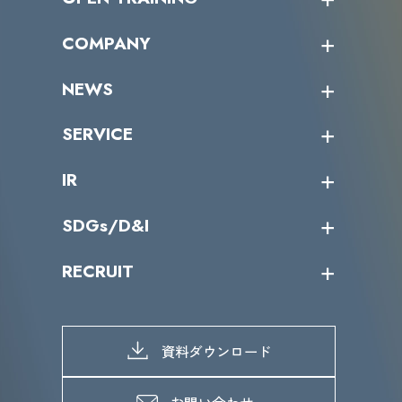
オープントレーニング一覧
COMPANY
受講者の声
企業情報トップ
NEWS
トップメッセージ
沿革
ニュース・リリース
SERVICE
ミッション／ビジョン
サイバーニュース
会社概要
コラム
課題からサービスを探す
IR
パートナー企業一覧
カテゴリー別サービス一覧
役員一覧
導入実績
IR情報トップ
SDGs/D&I
IRカレンダー
IRニュース
SDGs/D&Iトップ
RECRUIT
IRライブラリー
当グループのマテリアリティ
株主総会関係
マテリアリティへの取り組み
採用情報トップ
株式情報
SDGs推進体制
募集職種一覧
電子公告
D&Iの取り組み
メッセージ
資料ダウンロード
よくあるご質問
メンバーインタビュー
データで知るVLCセキュリティ