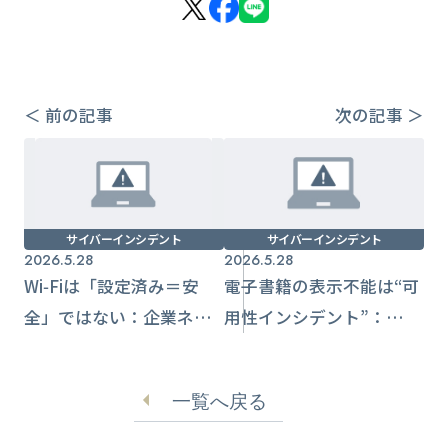
＜ 前の記事
次の記事 ＞
サイバーインシデント
サイバーインシデント
2026.5.28
2026.5.28
Wi‑Fiは「設定済み＝安
電子書籍の表示不能は“可
全」ではない：企業ネッ
用性インシデント”：
トワークを守るための再
DRM・認証依存を前提に
点検ポイント
備える
一覧へ戻る