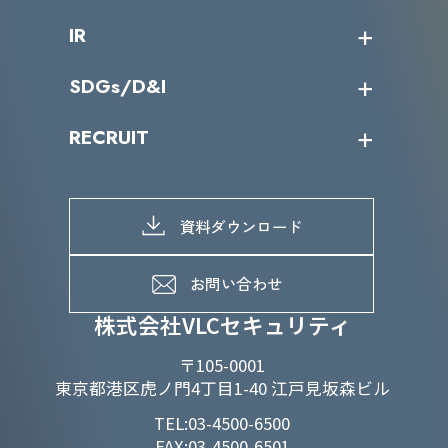
会社概要
コラム
課題からサービスを探す
IR
パートナー企業一覧
カテゴリー別サービス一覧
役員一覧
導入実績
IR情報トップ
SDGs/D&I
IRカレンダー
IRニュース
SDGs/D&Iトップ
RECRUIT
IRライブラリー
当グループのマテリアリティ
株主総会関係
マテリアリティへの取り組み
採用情報トップ
株式情報
SDGs推進体制
募集職種一覧
電子公告
D&Iの取り組み
メッセージ
資料ダウンロード
よくあるご質問
メンバーインタビュー
データで知るVLCセキュリティ
お問い合わせ
福利厚生
株式会社VLCセキュリティ
〒105-0001
東京都港区虎ノ門4丁目1-40 江戸見坂森ビル
TEL:03-4500-6500
FAX:03-4500-6501