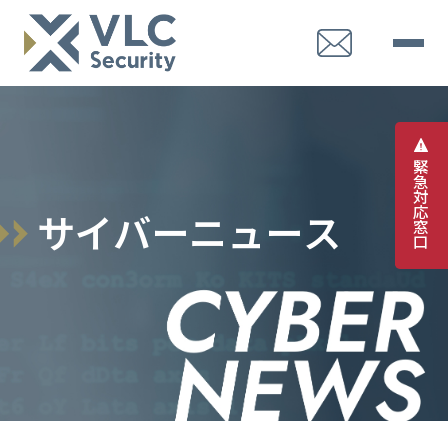
緊
急
対
応
サ
イ
バ
ー
ニ
ュ
ー
ス
窓
口