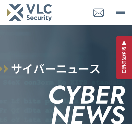
緊
急
対
応
サ
イ
バ
ー
ニ
ュ
ー
ス
窓
口