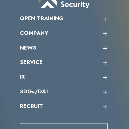
OPEN TRAINING
オープントレーニング一覧
COMPANY
受講者の声
企業情報トップ
NEWS
トップメッセージ
沿革
ニュース・リリース
SERVICE
ミッション／ビジョン
サイバーニュース
会社概要
コラム
課題からサービスを探す
IR
パートナー企業一覧
カテゴリー別サービス一覧
役員一覧
導入実績
IR情報トップ
SDGs/D&I
IRカレンダー
IRニュース
SDGs/D&Iトップ
RECRUIT
IRライブラリー
当グループのマテリアリティ
株主総会関係
マテリアリティへの取り組み
採用情報トップ
株式情報
SDGs推進体制
募集職種一覧
電子公告
D&Iの取り組み