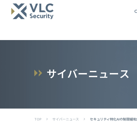
O
サ
イ
バ
ー
ニ
ュ
ー
ス
TOP
サイバーニュース
セキュリティ特化AIの制限緩