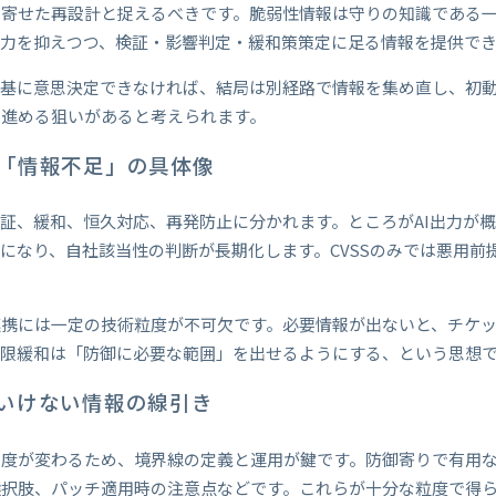
へ寄せた再設計と捉えるべきです。脆弱性情報は守りの知識である
出力を抑えつつ、検証・影響判定・緩和策策定に足る情報を提供で
を基に意思決定できなければ、結局は別経路で情報を集め直し、初
に進める狙いがあると考えられます。
「情報不足」の具体像
証、緩和、恒久対応、再発防止に分かれます。ところがAI出力が
になり、自社該当性の判断が長期化します。CVSSのみでは悪用前
。
連携には一定の技術粒度が不可欠です。必要情報が出ないと、チケ
制限緩和は「防御に必要な範囲」を出せるようにする、という思想
いけない情報の線引き
険度が変わるため、境界線の定義と運用が鍵です。防御寄りで有用
選択肢、パッチ適用時の注意点などです。これらが十分な粒度で得