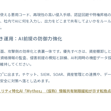
使える悪用コード、再現性の高い侵入手順、認証回避や特権昇格の
、社内でAIに何を入力し、出力をどこまで共有してよいかをルー
す。
き運用：AI前提の防御力強化
反面、攻撃側の効率化と表裏一体です。優先すべきは、資産棚卸し
資格情報の監査、侵害前提の検知と訓練、AI利用時の機密データ投
も維持してください。
力”に出ます。チケット、SIEM、SOAR、資産管理との連携や、
安全に対策へ落とし込めます。
セキュリティ特化AI「Mythos」（仮称）情報共有制限緩和が示す転換