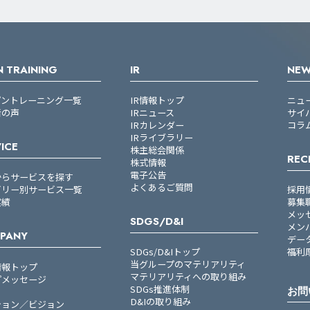
 TRAINING
IR
NE
プントレーニング一覧
IR情報トップ
ニュ
者の声
IRニュース
サイ
IRカレンダー
コラ
IRライブラリー
ICE
株主総会関係
REC
株式情報
電子公告
からサービスを探す
よくあるご質問
ゴリー別サービス一覧
採用
実績
募集
メッ
SDGS/D&I
メン
PANY
デー
SDGs/D&Iトップ
福利
当グループのマテリアリティ
情報トップ
マテリアリティへの取り組み
プメッセージ
SDGs推進体制
お問
D&Iの取り組み
ション／ビジョン