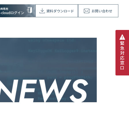
会員専用
資料ダウンロード
お問い合わせ
V-cloudログイン
緊
急
対
応
窓
口