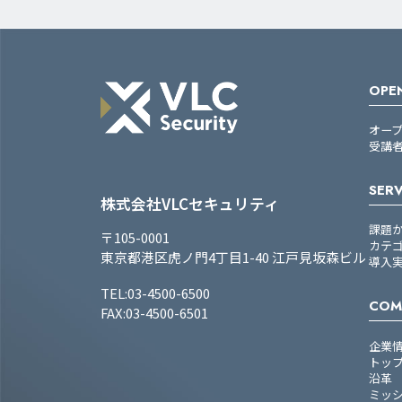
OPEN
オー
受講
SERV
株式会社VLCセキュリティ
課題
〒105-0001
カテ
東京都港区虎ノ門4丁目1-40 江戸見坂森ビル
導入
TEL:03-4500-6500
COM
FAX:03-4500-6501
企業
トッ
沿革
ミッ