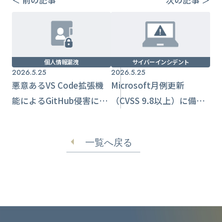
＜ 前の記事
次の記事 ＞
個人情報漏洩
サイバーインシデント
2026.5.25
2026.5.25
悪意あるVS Code拡張機
Microsoft月例更新
能によるGitHub侵害に学
（CVSS 9.8以上）に備え
ぶ、開発環境サプライ
る優先順位付けと運用統
チェーン防御の要点
制
一覧へ戻る