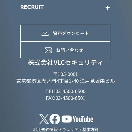
IRニュース
SDGs/D&Iトップ
RECRUIT
IRライブラリー
当グループのマテリアリティ
株主総会関係
マテリアリティへの取り組み
採用情報トップ
株式情報
SDGs推進体制
募集職種一覧
電子公告
D&Iの取り組み
メッセージ
資料ダウンロード
よくあるご質問
メンバーインタビュー
データで知るVLCセキュリティ
お問い合わせ
福利厚生
株式会社VLCセキュリティ
〒105-0001
東京都港区虎ノ門4丁目1-40 江戸見坂森ビル
TEL:03-4500-6500
FAX:03-4500-6501
利用規約
情報セキュリティ基本方針