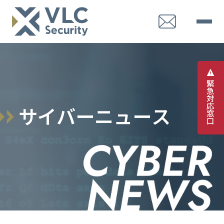
緊
急
対
応
サ
イ
バ
ー
ニ
ュ
ー
ス
窓
口