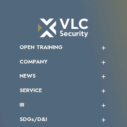
OPEN TRAINING
オープントレーニング一覧
COMPANY
受講者の声
企業情報トップ
NEWS
トップメッセージ
沿革
ニュース・リリース
SERVICE
ミッション／ビジョン
サイバーニュース
会社概要
コラム
課題からサービスを探す
IR
パートナー企業一覧
カテゴリー別サービス一覧
役員一覧
導入実績
IR情報トップ
SDGs/D&I
IRカレンダー