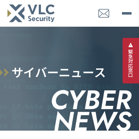
緊
急
対
応
サ
イ
バ
ー
ニ
ュ
ー
ス
窓
口