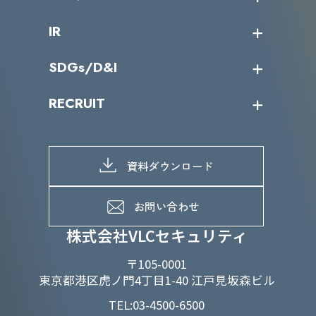
サイバーニュース
会社概要
コラム
課題からサービスを探す
IR
パートナー企業一覧
カテゴリー別サービス一覧
役員一覧
導入実績
IR情報トップ
SDGs/D&I
IRカレンダー
IRニュース
SDGs/D&Iトップ
RECRUIT
IRライブラリー
当グループのマテリアリティ
株主総会関係
マテリアリティへの取り組み
採用情報トップ
株式情報
SDGs推進体制
募集職種一覧
電子公告
D&Iの取り組み
メッセージ
資料ダウンロード
よくあるご質問
メンバーインタビュー
データで知るVLCセキュリティ
お問い合わせ
福利厚生
株式会社VLCセキュリティ
〒105-0001
東京都港区虎ノ門4丁目1-40 江戸見坂森ビル
TEL:03-4500-6500