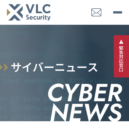
緊
急
対
応
サ
イ
バ
ー
ニ
ュ
ー
ス
窓
口