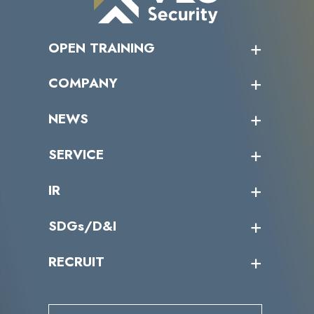
OPEN TRAINING
オープントレーニング一覧
COMPANY
受講者の声
企業情報トップ
NEWS
トップメッセージ
沿革
ニュース・リリース
SERVICE
ミッション／ビジョン
サイバーニュース
会社概要
コラム
課題からサービスを探す
IR
パートナー企業一覧
カテゴリー別サービス一覧
役員一覧
導入実績
IR情報トップ
SDGs/D&I
IRカレンダー
IRニュース
SDGs/D&Iトップ
RECRUIT
IRライブラリー
当グループのマテリアリティ
株主総会関係
マテリアリティへの取り組み
採用情報トップ
株式情報
SDGs推進体制
募集職種一覧
電子公告