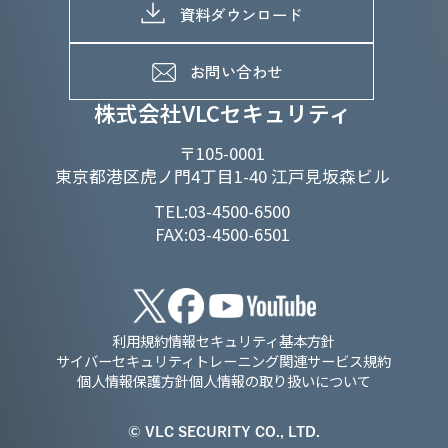
D&Iの取り組み
メッセージ
資料ダウンロード
よくあるご質問
メンバーインタビュー
データで知るVLCセキュリティ
お問い合わせ
福利厚生
株式会社VLCセキュリティ
〒105-0001
東京都港区虎ノ門4丁目1-40 江戸見坂森ビル
TEL:03-4500-6500
FAX:03-4500-6501
利用規約
情報セキュリティ基本方針
サイバーセキュリティトレーニング関連サービス規約
個人情報保護方針
個人情報の取り扱いについて
© VLC SECURITY CO., LTD.