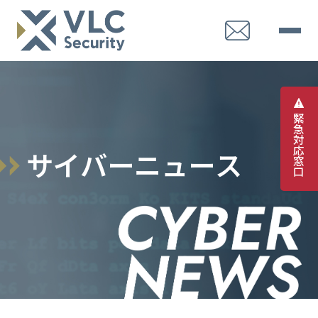
緊
急
対
応
サ
イ
バ
ー
ニ
ュ
ー
ス
窓
口