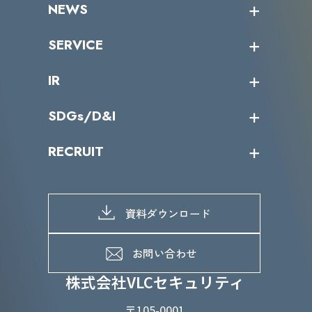
NEWS
トップメッセージ
沿革
ニュース・リリース
SERVICE
ミッション／ビジョン
サイバーニュース
会社概要
コラム
課題からサービスを探す
IR
パートナー企業一覧
カテゴリー別サービス一覧
役員一覧
導入実績
IR情報トップ
SDGs/D&I
IRカレンダー
IRニュース
SDGs/D&Iトップ
RECRUIT
IRライブラリー
当グループのマテリアリティ
株主総会関係
マテリアリティへの取り組み
採用情報トップ
株式情報
SDGs推進体制
募集職種一覧
電子公告
D&Iの取り組み
メッセージ
資料ダウンロード
よくあるご質問
メンバーインタビュー
データで知るVLCセキュリティ
お問い合わせ
福利厚生
株式会社VLCセキュリティ
〒105-0001