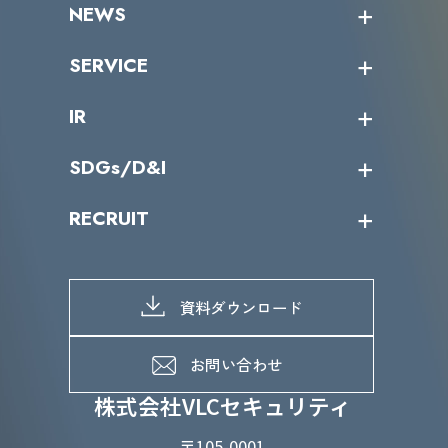
企業情報トップ
NEWS
トップメッセージ
沿革
ニュース・リリース
SERVICE
ミッション／ビジョン
サイバーニュース
会社概要
コラム
課題からサービスを探す
IR
パートナー企業一覧
カテゴリー別サービス一覧
役員一覧
導入実績
IR情報トップ
SDGs/D&I
IRカレンダー
IRニュース
SDGs/D&Iトップ
RECRUIT
IRライブラリー
当グループのマテリアリティ
株主総会関係
マテリアリティへの取り組み
採用情報トップ
株式情報
SDGs推進体制
募集職種一覧
電子公告
D&Iの取り組み
メッセージ
資料ダウンロード
よくあるご質問
メンバーインタビュー
データで知るVLCセキュリティ
お問い合わせ
福利厚生
株式会社VLCセキュリティ
〒105-0001