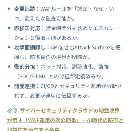
変更追跡
：WAFルールを「誰が・なぜ・い
つ」変えたか監査可能か。
誤検知対応
：営業時間外も含めたエスカレー
ションと復旧手順があるか。
攻撃面棚卸し
：APIを含むAttack Surfaceを把
握し、防御責任の境界が明確か。
役割分担
：ボット対策、認証強化、監視
（SOC/SIEM）との分担が定義済みか。
開発連携
：CI/CDとセキュリティ運用が分断さ
れず、変更が運用に伝播するか。
参照:
サイバーセキュリティクラウドの増益決算
が示す「WAF運用の次の競争」—AI時代の防御と
収益性を両立する条件