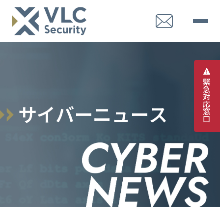
緊
急
対
応
サ
イ
バ
ー
ニ
ュ
ー
ス
窓
口