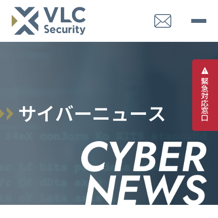
緊
急
対
応
サ
イ
バ
ー
ニ
ュ
ー
ス
窓
口