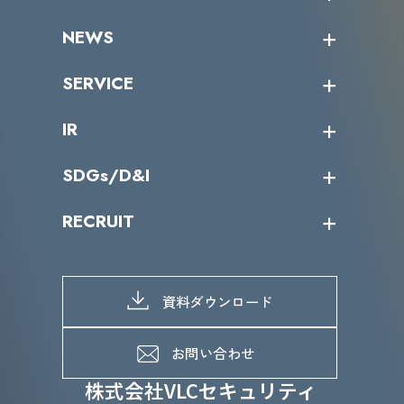
企業情報トップ
NEWS
トップメッセージ
沿革
ニュース・リリース
SERVICE
ミッション／ビジョン
サイバーニュース
会社概要
コラム
課題からサービスを探す
IR
パートナー企業一覧
カテゴリー別サービス一覧
役員一覧
導入実績
IR情報トップ
SDGs/D&I
IRカレンダー
IRニュース
SDGs/D&Iトップ
RECRUIT
IRライブラリー
当グループのマテリアリティ
株主総会関係
マテリアリティへの取り組み
採用情報トップ
株式情報
SDGs推進体制
募集職種一覧
電子公告
D&Iの取り組み
メッセージ
資料ダウンロード
よくあるご質問
メンバーインタビュー
データで知るVLCセキュリティ
お問い合わせ
福利厚生
株式会社VLCセキュリティ