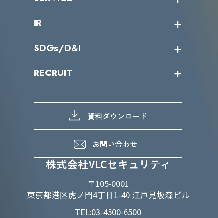
ミッション／ビジョン
サイバーニュース
会社概要
コラム
課題からサービスを探す
IR
パートナー企業一覧
カテゴリー別サービス一覧
役員一覧
導入実績
IR情報トップ
SDGs/D&I
IRカレンダー
IRニュース
SDGs/D&Iトップ
RECRUIT
IRライブラリー
当グループのマテリアリティ
株主総会関係
マテリアリティへの取り組み
採用情報トップ
株式情報
SDGs推進体制
募集職種一覧
電子公告
D&Iの取り組み
メッセージ
資料ダウンロード
よくあるご質問
メンバーインタビュー
データで知るVLCセキュリティ
お問い合わせ
福利厚生
株式会社VLCセキュリティ
〒105-0001
東京都港区虎ノ門4丁目1-40 江戸見坂森ビル
TEL:03-4500-6500