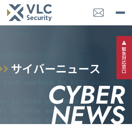
緊
急
対
応
サ
イ
バ
ー
ニ
ュ
ー
ス
窓
口