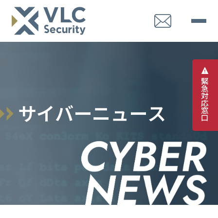
緊
急
対
応
サ
イ
バ
ー
ニ
ュ
ー
ス
窓
口