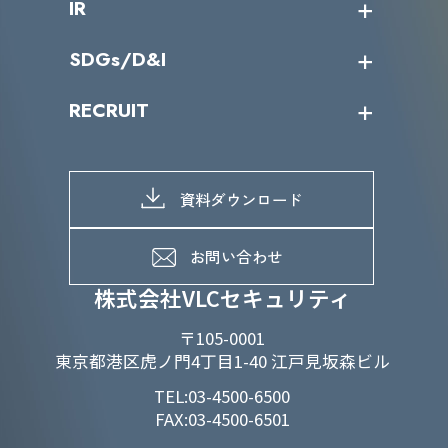
IR
パートナー企業一覧
カテゴリー別サービス一覧
役員一覧
導入実績
IR情報トップ
SDGs/D&I
IRカレンダー
IRニュース
SDGs/D&Iトップ
RECRUIT
IRライブラリー
当グループのマテリアリティ
株主総会関係
マテリアリティへの取り組み
採用情報トップ
株式情報
SDGs推進体制
募集職種一覧
電子公告
D&Iの取り組み
メッセージ
資料ダウンロード
よくあるご質問
メンバーインタビュー
データで知るVLCセキュリティ
お問い合わせ
福利厚生
株式会社VLCセキュリティ
〒105-0001
東京都港区虎ノ門4丁目1-40 江戸見坂森ビル
TEL:03-4500-6500
FAX:03-4500-6501