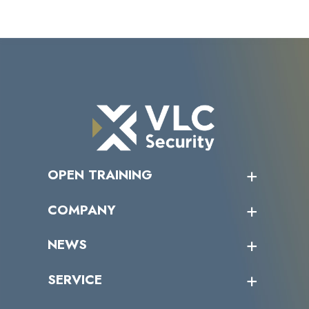
OPEN TRAINING
オープントレーニング一覧
COMPANY
受講者の声
企業情報トップ
NEWS
トップメッセージ
沿革
ニュース・リリース
SERVICE
ミッション／ビジョン
サイバーニュース
会社概要
コラム
課題からサービスを探す