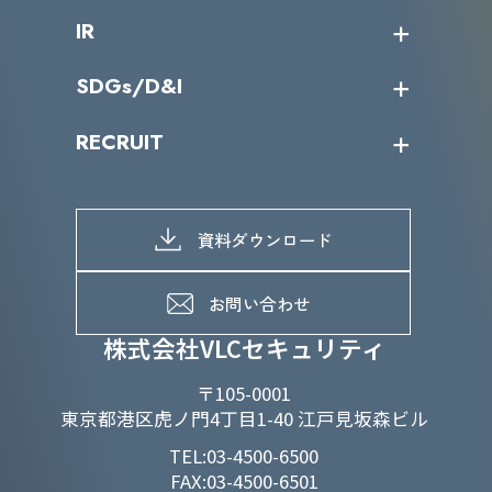
会社概要
コラム
課題からサービスを探す
IR
パートナー企業一覧
カテゴリー別サービス一覧
役員一覧
導入実績
IR情報トップ
SDGs/D&I
IRカレンダー
IRニュース
SDGs/D&Iトップ
RECRUIT
IRライブラリー
当グループのマテリアリティ
株主総会関係
マテリアリティへの取り組み
採用情報トップ
株式情報
SDGs推進体制
募集職種一覧
電子公告
D&Iの取り組み
メッセージ
資料ダウンロード
よくあるご質問
メンバーインタビュー
データで知るVLCセキュリティ
お問い合わせ
福利厚生
株式会社VLCセキュリティ
〒105-0001
東京都港区虎ノ門4丁目1-40 江戸見坂森ビル
TEL:03-4500-6500
FAX:03-4500-6501