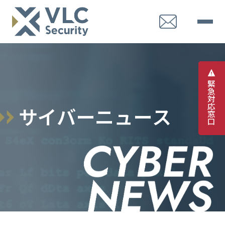
緊
急
対
応
サ
イ
バ
ー
ニ
ュ
ー
ス
窓
口