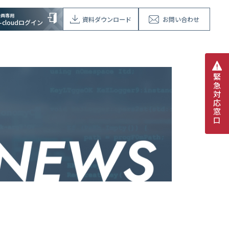
会員専用
資料ダウンロード
お問い合わせ
V-cloudログイン
緊
急
対
応
窓
口