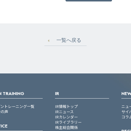
一覧へ戻る
 TRAINING
IR
NE
プントレーニング一覧
IR情報トップ
ニュ
者の声
IRニュース
サイ
IRカレンダー
コラ
IRライブラリー
ICE
株主総会関係