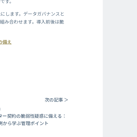
効です。
能にします。データガバナンスと
を組み合わせます。導入前後は脆
の備え
次の記事 ＞
3
ーター契約の脆弱性疑惑に備える：
o事例から学ぶ管理ポイント