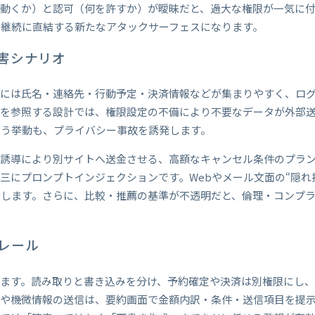
て動くか）と認可（何を許すか）が曖昧だと、過大な権限が一気に
務継続に直結する新たなアタックサーフェスになります。
害シナリオ
力には氏名・連絡先・行動予定・決済情報などが集まりやすく、ロ
を参照する設計では、権限設定の不備により不要なデータが外部送
まう挙動も、プライバシー事故を誘発します。
。誘導により別サイトへ送金させる、高額なキャンセル条件のプラ
三にプロンプトインジェクションです。Webやメール文面の“隠れ
大します。さらに、比較・推薦の基準が不透明だと、倫理・コンプ
レール
します。読み取りと書き込みを分け、予約確定や決済は別権限にし
銭や機微情報の送信は、要約画面で金額内訳・条件・送信項目を提