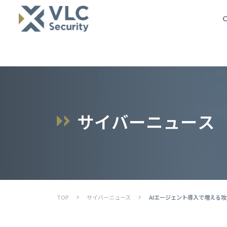
O
サ
イ
バ
ー
ニ
ュ
ー
ス
TOP
サイバーニュース
AIエージェント導入で増える