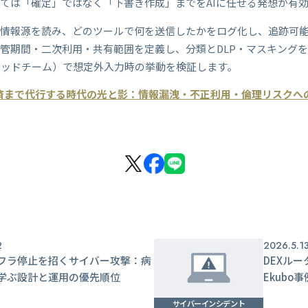
ては「確定」ではなく「下書き作成」までをAIに任せる発想が有
の情報源を読み、どのツールで何を送信したかをログ化し、追跡可
管期間・二次利用・共有範囲を定義し、分類とDLP・マスキング
レッドチーム）で想定外入力時の挙動を検証します。
決済まで代行する時代の光と影：情報漏洩・不正利用・倫理リスクへ
2
2026.5.1
フラ停止を招くサイバー攻撃：病
DEXル
学ぶ設計と運用の優先順位
Ekub
サイバーインシデント