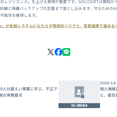
レジリエンス」を上げる発想が重要です。SOC/CSIRTは検知か
旧訓練と隔離バックアップの定着まで落とし込みます。守るためのA
査可能性を確保します。
Mythos」が金融システムにもたらす現実的リスクと、官民連携で進め
1
2026.5.8
000人分漏えい事案に学ぶ、不正ア
個人情報
策の実務要点
と、委託
個人情報漏洩