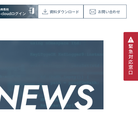
会員専用
資料ダウンロード
お問い合わせ
V-cloudログイン
緊
急
対
応
窓
口