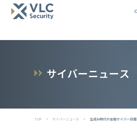
O
サ
イ
バ
ー
ニ
ュ
ー
ス
TOP
サイバーニュース
生成AI時代の金融サイバー防