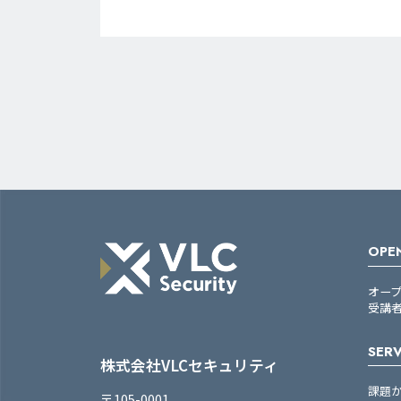
OPEN
オー
受講
SERV
株式会社VLCセキュリティ
課題
〒105-0001