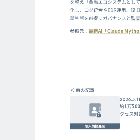
を整え「金融エコシステムとしての
化し、ログ統合やEDR運用、復
誤判断を前提にガバナンスと監
参照元：
最新AI「Claude 
＜ 前の記事
2026.5.1
約1万5
クセス対
個人情報漏洩