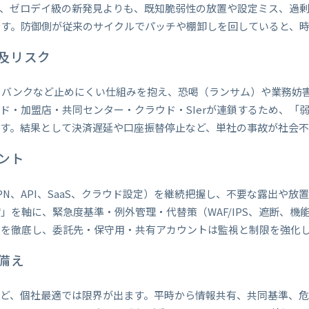
は、ゼロデイ級の新発見よりも、既知脆弱性の放置や設定ミス、過
です。防御側が従来のサイクルでパッチや棚卸しを回していると、
及リスク
トバンクなど止めにくい仕組みを抱え、恐喝（ランサム）や業務妨害
ド・加盟店・共同センター・クラウド・SIerが連鎖するため、「
す。結果として決済遅延や口座振替停止など、単社の事故が社会不
ント
N、API、SaaS、クラウド設定）を継続把握し、不要な露出や放
」を軸に、緊急度基準・例外管理・代替策（WAF/IPS、遮断、機
限を徹底し、委託先・保守用・共有アカウントは監視と制限を強化
備え
ほど、個社最適では限界が出ます。平時から情報共有、共同基準、