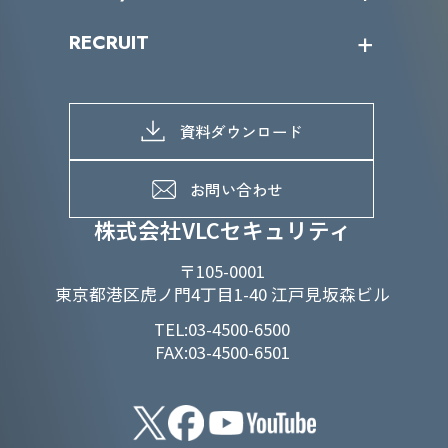
IRカレンダー
IRニュース
SDGs/D&Iトップ
RECRUIT
IRライブラリー
当グループのマテリアリティ
株主総会関係
マテリアリティへの取り組み
採用情報トップ
株式情報
SDGs推進体制
募集職種一覧
電子公告
D&Iの取り組み
メッセージ
資料ダウンロード
よくあるご質問
メンバーインタビュー
データで知るVLCセキュリティ
お問い合わせ
福利厚生
株式会社VLCセキュリティ
〒105-0001
東京都港区虎ノ門4丁目1-40 江戸見坂森ビル
TEL:03-4500-6500
FAX:03-4500-6501