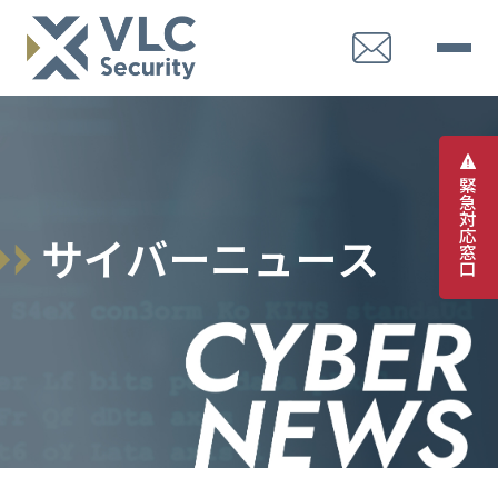
緊
急
対
応
サ
イ
バ
ー
ニ
ュ
ー
ス
窓
口