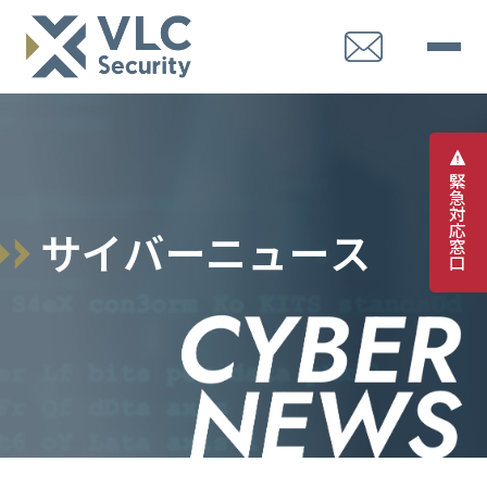
緊
急
対
応
サ
イ
バ
ー
ニ
ュ
ー
ス
窓
口