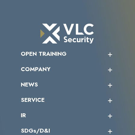
OPEN TRAINING
オープントレーニング一覧
COMPANY
受講者の声
企業情報トップ
NEWS
トップメッセージ
沿革
ニュース・リリース
SERVICE
ミッション／ビジョン
サイバーニュース
会社概要
コラム
課題からサービスを探す
IR
パートナー企業一覧
カテゴリー別サービス一覧
役員一覧
導入実績
IR情報トップ
SDGs/D&I
IRカレンダー