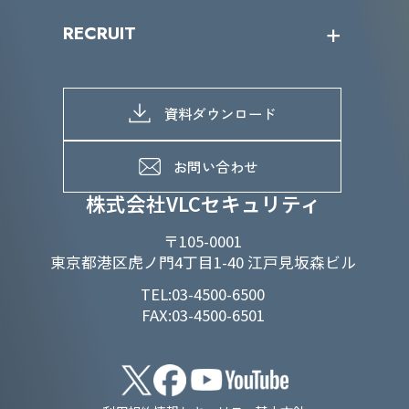
IRニュース
SDGs/D&Iトップ
RECRUIT
IRライブラリー
当グループのマテリアリティ
株主総会関係
マテリアリティへの取り組み
採用情報トップ
株式情報
SDGs推進体制
募集職種一覧
電子公告
D&Iの取り組み
メッセージ
資料ダウンロード
よくあるご質問
メンバーインタビュー
データで知るVLCセキュリティ
お問い合わせ
福利厚生
株式会社VLCセキュリティ
〒105-0001
東京都港区虎ノ門4丁目1-40 江戸見坂森ビル
TEL:03-4500-6500
FAX:03-4500-6501