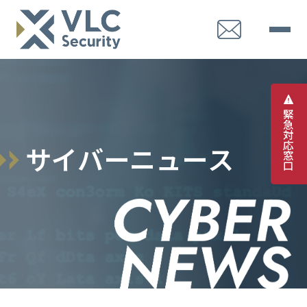
緊
急
対
応
サ
イ
バ
ー
ニ
ュ
ー
ス
窓
口