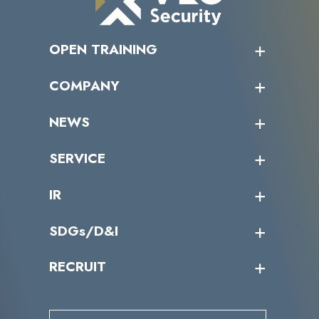
OPEN TRAINING
オープントレーニング一覧
COMPANY
受講者の声
企業情報トップ
NEWS
トップメッセージ
沿革
ニュース・リリース
SERVICE
ミッション／ビジョン
サイバーニュース
会社概要
コラム
課題からサービスを探す
IR
パートナー企業一覧
カテゴリー別サービス一覧
役員一覧
導入実績
IR情報トップ
SDGs/D&I
IRカレンダー
IRニュース
SDGs/D&Iトップ
RECRUIT
IRライブラリー
当グループのマテリアリティ
株主総会関係
マテリアリティへの取り組み
採用情報トップ
株式情報
SDGs推進体制
募集職種一覧
電子公告