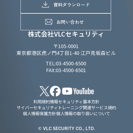
D&Iの取り組み
メッセージ
資料ダウンロード
よくあるご質問
メンバーインタビュー
データで知るVLCセキュリティ
お問い合わせ
福利厚生
株式会社VLCセキュリティ
〒105-0001
東京都港区虎ノ門4丁目1-40 江戸見坂森ビル
TEL:03-4500-6500
FAX:03-4500-6501
利用規約
情報セキュリティ基本方針
サイバーセキュリティトレーニング関連サービス規約
個人情報保護方針
個人情報の取り扱いについて
© VLC SECURITY CO., LTD.