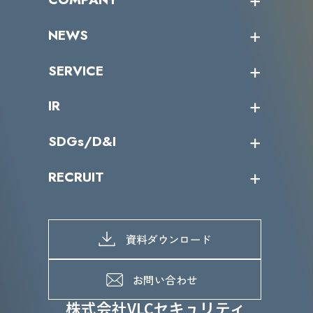
受講者の声
企業情報トップ
NEWS
トップメッセージ
沿革
ニュース・リリース
SERVICE
ミッション／ビジョン
サイバーニュース
会社概要
コラム
課題からサービスを探す
IR
パートナー企業一覧
カテゴリー別サービス一覧
役員一覧
導入実績
IR情報トップ
SDGs/D&I
IRカレンダー
IRニュース
SDGs/D&Iトップ
RECRUIT
IRライブラリー
当グループのマテリアリティ
株主総会関係
マテリアリティへの取り組み
採用情報トップ
株式情報
SDGs推進体制
募集職種一覧
電子公告
D&Iの取り組み
メッセージ
資料ダウンロード
よくあるご質問
メンバーインタビュー
データで知るVLCセキュリティ
お問い合わせ
福利厚生
株式会社VLCセキュリティ