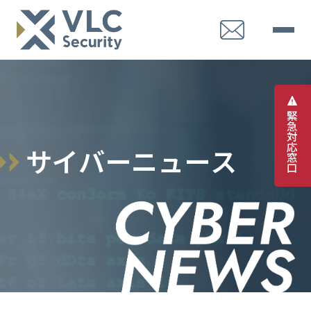
緊
急
対
応
サ
イ
バ
ー
ニ
ュ
ー
ス
窓
口