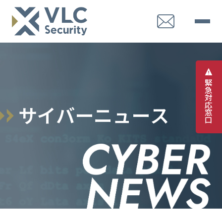
緊
急
対
応
サ
イ
バ
ー
ニ
ュ
ー
ス
窓
口