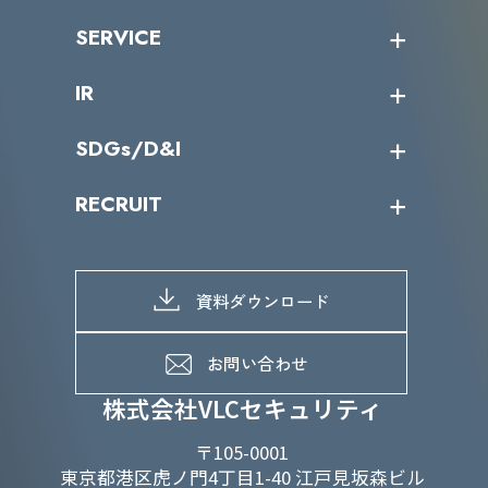
沿革
ニュース・リリース
SERVICE
ミッション／ビジョン
サイバーニュース
会社概要
コラム
課題からサービスを探す
IR
パートナー企業一覧
カテゴリー別サービス一覧
役員一覧
導入実績
IR情報トップ
SDGs/D&I
IRカレンダー
IRニュース
SDGs/D&Iトップ
RECRUIT
IRライブラリー
当グループのマテリアリティ
株主総会関係
マテリアリティへの取り組み
採用情報トップ
株式情報
SDGs推進体制
募集職種一覧
電子公告
D&Iの取り組み
メッセージ
資料ダウンロード
よくあるご質問
メンバーインタビュー
データで知るVLCセキュリティ
お問い合わせ
福利厚生
株式会社VLCセキュリティ
〒105-0001
東京都港区虎ノ門4丁目1-40 江戸見坂森ビル