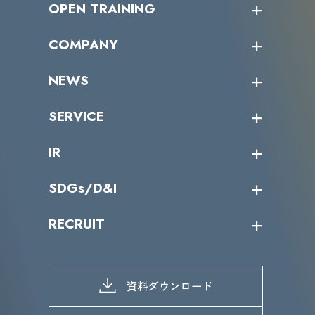
OPEN TRAINING
オープントレーニング一覧
COMPANY
受講者の声
企業情報トップ
NEWS
トップメッセージ
沿革
ニュース・リリース
SERVICE
ミッション／ビジョン
サイバーニュース
会社概要
コラム
課題からサービスを探す
IR
パートナー企業一覧
カテゴリー別サービス一覧
役員一覧
導入実績
IR情報トップ
SDGs/D&I
IRカレンダー
IRニュース
SDGs/D&Iトップ
RECRUIT
IRライブラリー
当グループのマテリアリティ
株主総会関係
マテリアリティへの取り組み
採用情報トップ
株式情報
SDGs推進体制
募集職種一覧
電子公告
D&Iの取り組み
メッセージ
資料ダウンロード
よくあるご質問
メンバーインタビュー
データで知るVLCセキュリティ