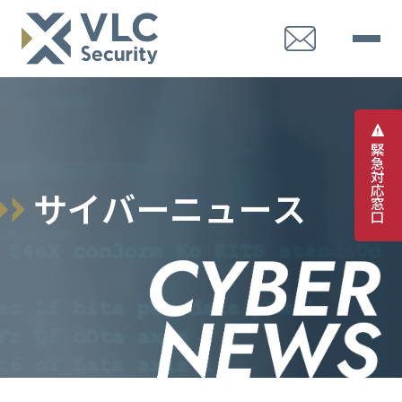
緊
急
対
応
サ
イ
バ
ー
ニ
ュ
ー
ス
窓
口