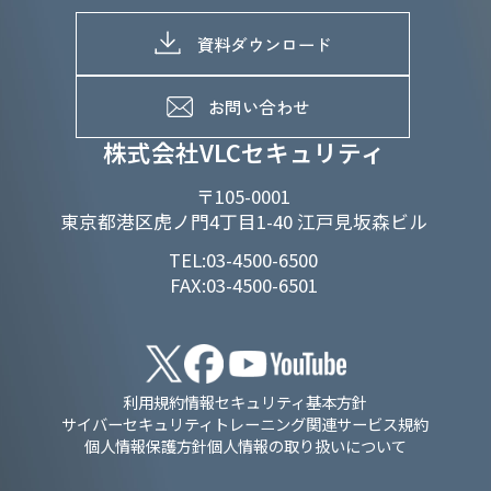
株式情報
SDGs推進体制
募集職種一覧
電子公告
D&Iの取り組み
メッセージ
資料ダウンロード
よくあるご質問
メンバーインタビュー
データで知るVLCセキュリティ
お問い合わせ
福利厚生
株式会社VLCセキュリティ
〒105-0001
東京都港区虎ノ門4丁目1-40 江戸見坂森ビル
TEL:03-4500-6500
FAX:03-4500-6501
利用規約
情報セキュリティ基本方針
サイバーセキュリティトレーニング関連サービス規約
個人情報保護方針
個人情報の取り扱いについて