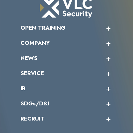
OPEN TRAINING
オープントレーニング一覧
COMPANY
受講者の声
企業情報トップ
NEWS
トップメッセージ
沿革
ニュース・リリース
SERVICE
ミッション／ビジョン
サイバーニュース
会社概要
コラム
課題からサービスを探す
IR
パートナー企業一覧
カテゴリー別サービス一覧
役員一覧
導入実績
IR情報トップ
SDGs/D&I
IRカレンダー
IRニュース
SDGs/D&Iトップ
RECRUIT
IRライブラリー
当グループのマテリアリティ
株主総会関係
マテリアリティへの取り組み
採用情報トップ