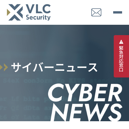
緊
急
対
応
サ
イ
バ
ー
ニ
ュ
ー
ス
窓
口