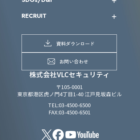
IRカレンダー
IRニュース
SDGs/D&Iトップ
RECRUIT
IRライブラリー
当グループのマテリアリティ
株主総会関係
マテリアリティへの取り組み
採用情報トップ
株式情報
SDGs推進体制
募集職種一覧
電子公告
D&Iの取り組み
メッセージ
資料ダウンロード
よくあるご質問
メンバーインタビュー
データで知るVLCセキュリティ
お問い合わせ
福利厚生
株式会社VLCセキュリティ
〒105-0001
東京都港区虎ノ門4丁目1-40 江戸見坂森ビル
TEL:03-4500-6500
FAX:03-4500-6501