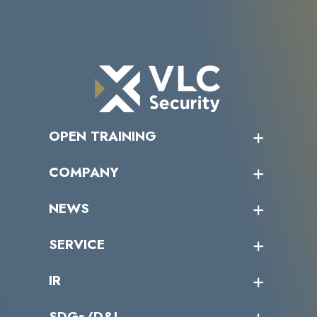
OPEN TRAINING
オープントレーニング一覧
COMPANY
受講者の声
企業情報トップ
NEWS
トップメッセージ
沿革
ニュース・リリース
SERVICE
ミッション／ビジョン
サイバーニュース
会社概要
コラム
課題からサービスを探す
IR
パートナー企業一覧
カテゴリー別サービス一覧
役員一覧
導入実績
IR情報トップ
SDGs/D&I