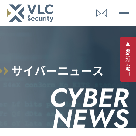
緊
急
対
応
サ
イ
バ
ー
ニ
ュ
ー
ス
窓
口