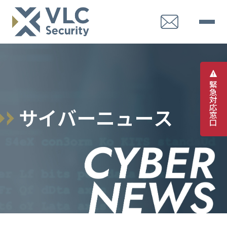
緊
急
対
応
サ
イ
バ
ー
ニ
ュ
ー
ス
窓
口