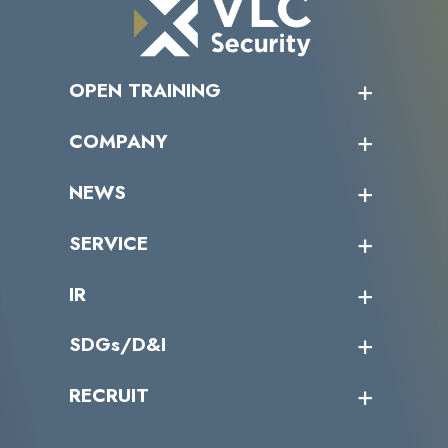
OPEN TRAINING
オープントレーニング一覧
COMPANY
受講者の声
企業情報トップ
NEWS
トップメッセージ
沿革
ニュース・リリース
SERVICE
ミッション／ビジョン
サイバーニュース
会社概要
コラム
課題からサービスを探す
IR
パートナー企業一覧
カテゴリー別サービス一覧
役員一覧
導入実績
IR情報トップ
SDGs/D&I
IRカレンダー
IRニュース
SDGs/D&Iトップ
RECRUIT
IRライブラリー
当グループのマテリアリティ
株主総会関係
マテリアリティへの取り組み
採用情報トップ
株式情報