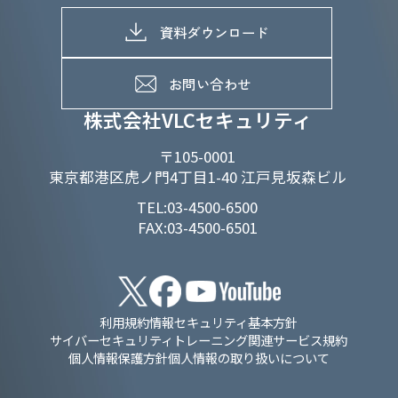
SDGs推進体制
募集職種一覧
電子公告
D&Iの取り組み
メッセージ
資料ダウンロード
よくあるご質問
メンバーインタビュー
データで知るVLCセキュリティ
お問い合わせ
福利厚生
株式会社VLCセキュリティ
〒105-0001
東京都港区虎ノ門4丁目1-40 江戸見坂森ビル
TEL:03-4500-6500
FAX:03-4500-6501
利用規約
情報セキュリティ基本方針
サイバーセキュリティトレーニング関連サービス規約
個人情報保護方針
個人情報の取り扱いについて