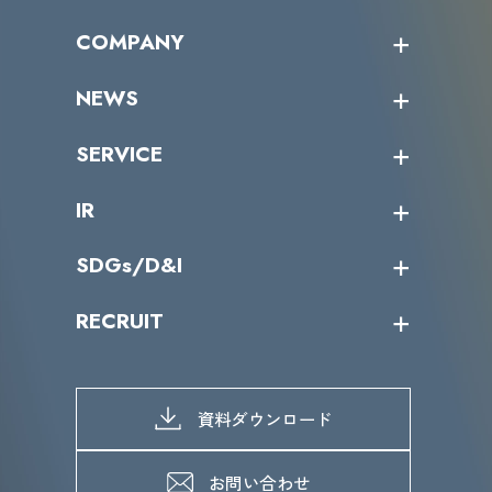
オープントレーニング一覧
COMPANY
受講者の声
企業情報トップ
NEWS
トップメッセージ
沿革
ニュース・リリース
SERVICE
ミッション／ビジョン
サイバーニュース
会社概要
コラム
課題からサービスを探す
IR
パートナー企業一覧
カテゴリー別サービス一覧
役員一覧
導入実績
IR情報トップ
SDGs/D&I
IRカレンダー
IRニュース
SDGs/D&Iトップ
RECRUIT
IRライブラリー
当グループのマテリアリティ
株主総会関係
マテリアリティへの取り組み
採用情報トップ
株式情報
SDGs推進体制
募集職種一覧
電子公告
D&Iの取り組み
メッセージ
資料ダウンロード
よくあるご質問
メンバーインタビュー
データで知るVLCセキュリティ
お問い合わせ
福利厚生