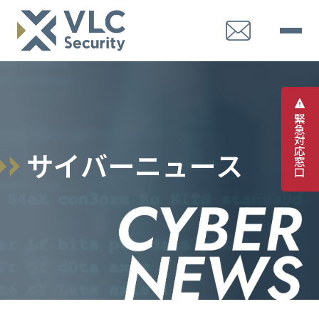
緊
急
対
応
サ
イ
バ
ー
ニ
ュ
ー
ス
窓
口