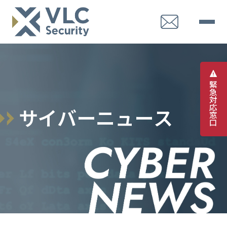
緊
急
対
応
サ
イ
バ
ー
ニ
ュ
ー
ス
窓
口