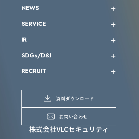
企業情報トップ
NEWS
トップメッセージ
沿革
ニュース・リリース
SERVICE
ミッション／ビジョン
サイバーニュース
会社概要
コラム
課題からサービスを探す
IR
パートナー企業一覧
カテゴリー別サービス一覧
役員一覧
導入実績
IR情報トップ
SDGs/D&I
IRカレンダー
IRニュース
SDGs/D&Iトップ
RECRUIT
IRライブラリー
当グループのマテリアリティ
株主総会関係
マテリアリティへの取り組み
採用情報トップ
株式情報
SDGs推進体制
募集職種一覧
電子公告
D&Iの取り組み
メッセージ
資料ダウンロード
よくあるご質問
メンバーインタビュー
データで知るVLCセキュリティ
お問い合わせ
福利厚生
株式会社VLCセキュリティ