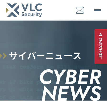
緊
急
対
応
サ
イ
バ
ー
ニ
ュ
ー
ス
窓
口