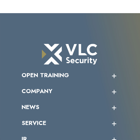
OPEN TRAINING
オープントレーニング一覧
COMPANY
受講者の声
企業情報トップ
NEWS
トップメッセージ
沿革
ニュース・リリース
SERVICE
ミッション／ビジョン
サイバーニュース
会社概要
コラム
課題からサービスを探す
IR
パートナー企業一覧