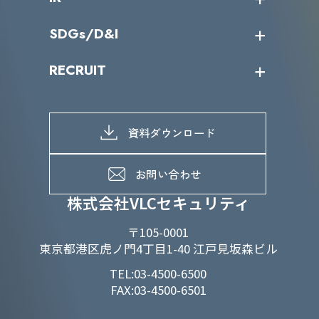
カテゴリー別サービス一覧
役員一覧
導入実績
IR情報トップ
SDGs/D&I
IRカレンダー
IRニュース
SDGs/D&Iトップ
RECRUIT
IRライブラリー
当グループのマテリアリティ
株主総会関係
マテリアリティへの取り組み
採用情報トップ
株式情報
SDGs推進体制
募集職種一覧
電子公告
D&Iの取り組み
メッセージ
資料ダウンロード
よくあるご質問
メンバーインタビュー
データで知るVLCセキュリティ
お問い合わせ
福利厚生
株式会社VLCセキュリティ
〒105-0001
東京都港区虎ノ門4丁目1-40 江戸見坂森ビル
TEL:03-4500-6500
FAX:03-4500-6501