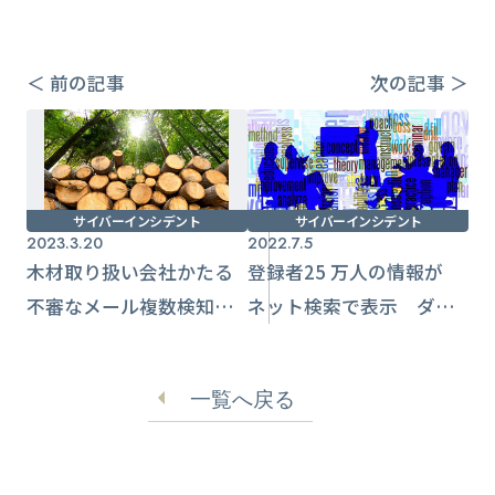
＜ 前の記事
次の記事 ＞
サイバーインシデント
サイバーインシデント
2023.3.20
2022.7.5
木材取り扱い会社かたる
登録者25 万人の情報が
不審なメール複数検知
ネット検索で表示 ダウ
ウイルス感染の恐れある
ンロード履歴も【サイ
添付ファイル
バックスUniv.】
一覧へ戻る