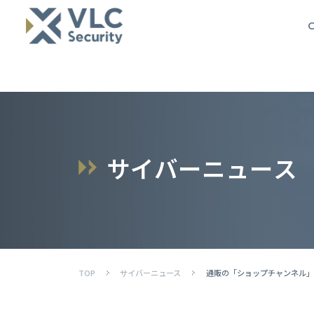
O
サ
イ
バ
ー
ニ
ュ
ー
ス
TOP
サイバーニュース
通販の「ショップチャンネル」