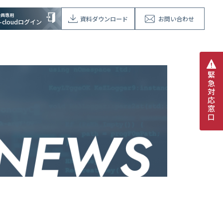
会員専用
資料ダウンロード
お問い合わせ
V-cloudログイン
緊
急
対
応
窓
口