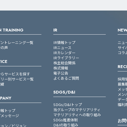
 TRAINING
IR
NE
プントレーニング一覧
IR情報トップ
ニュ
者の声
IRニュース
サイ
IRカレンダー
コラ
IRライブラリー
ICE
株主総会関係
REC
株式情報
電子公告
からサービスを探す
よくあるご質問
ゴリー別サービス一覧
採用
実績
募集
メッ
SDGS/D&I
メン
PANY
デー
SDGs/D&Iトップ
福利
当グループのマテリアリティ
情報トップ
マテリアリティへの取り組み
プメッセージ
SDGs推進体制
お問
D&Iの取り組み
ション／ビジョン