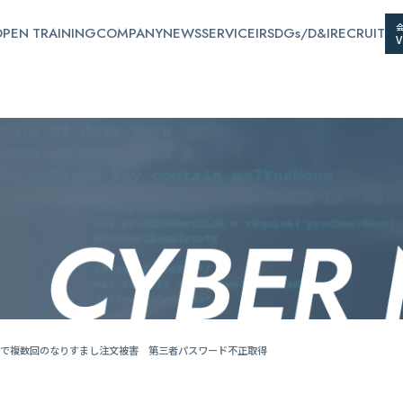
PEN TRAINING
COMPANY
NEWS
SERVICE
IR
SDGs/D&I
RECRUIT
で複数回のなりすまし注文被害 第三者パスワード不正取得