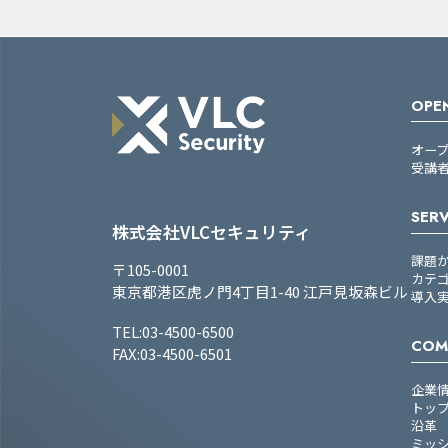
OPEN
オー
受講
SERV
株式会社VLCセキュリティ
課題
〒105-0001
カテ
東京都港区虎ノ門4丁目1-40 江戸見坂森ビル
導入
TEL:03-4500-6500
COM
FAX:03-4500-6501
企業
トッ
沿革
ミッ