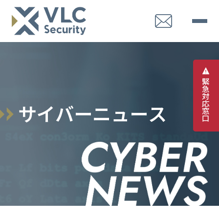
緊
急
対
応
サ
イ
バ
ー
ニ
ュ
ー
ス
窓
口