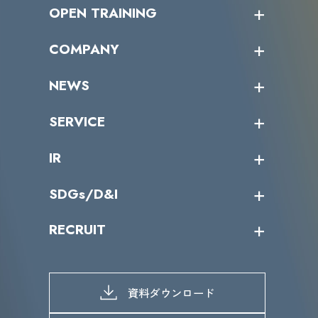
OPEN TRAINING
オープントレーニング一覧
COMPANY
受講者の声
企業情報トップ
NEWS
トップメッセージ
沿革
ニュース・リリース
SERVICE
ミッション／ビジョン
サイバーニュース
会社概要
コラム
課題からサービスを探す
IR
パートナー企業一覧
カテゴリー別サービス一覧
役員一覧
導入実績
IR情報トップ
SDGs/D&I
IRカレンダー
IRニュース
SDGs/D&Iトップ
RECRUIT
IRライブラリー
当グループのマテリアリティ
株主総会関係
マテリアリティへの取り組み
採用情報トップ
株式情報
SDGs推進体制
募集職種一覧
電子公告
D&Iの取り組み
メッセージ
資料ダウンロード
よくあるご質問
メンバーインタビュー