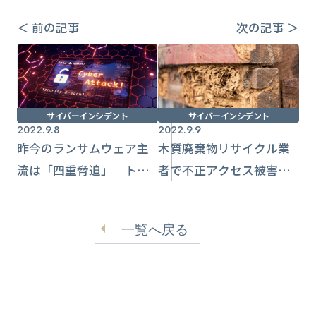
＜ 前の記事
次の記事 ＞
サイバーインシデント
サイバーインシデント
2022.9.8
2022.9.9
昨今のランサムウェア主
木質廃棄物リサイクル業
流は「四重脅迫」 トレ
者で不正アクセス被害
ンドマイクロ実態調査レ
一部の業務に支障【フル
ポート
ハシEPO】
一覧へ戻る