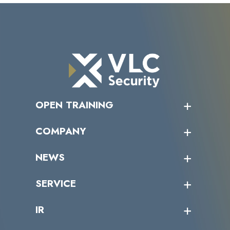
OPEN TRAINING
オープントレーニング一覧
COMPANY
受講者の声
企業情報トップ
NEWS
トップメッセージ
沿革
ニュース・リリース
SERVICE
ミッション／ビジョン
サイバーニュース
会社概要
コラム
課題からサービスを探す
IR
パートナー企業一覧
カテゴリー別サービス一覧
役員一覧
導入実績
IR情報トップ