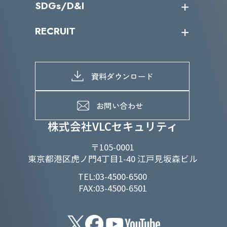
SDGs/D&I
IRカレンダー
IRニュース
SDGs/D&Iトップ
RECRUIT
IRライブラリー
当グループのマテリアリティ
株主総会関係
マテリアリティへの取り組み
採用情報トップ
株式情報
SDGs推進体制
募集職種一覧
電子公告
D&Iの取り組み
メッセージ
資料ダウンロード
よくあるご質問
メンバーインタビュー
データで知るVLCセキュリティ
お問い合わせ
福利厚生
株式会社VLCセキュリティ
〒105-0001
東京都港区虎ノ門4丁目1-40 江戸見坂森ビル
TEL:03-4500-6500
FAX:03-4500-6501