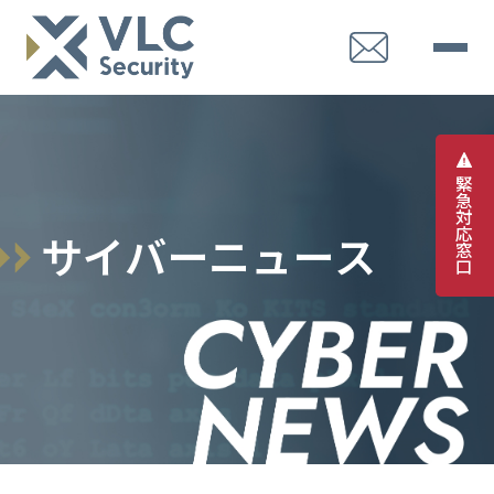
緊
急
対
応
サ
イ
バ
ー
ニ
ュ
ー
ス
窓
口