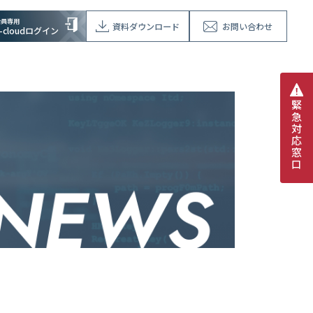
会員専用
資料ダウンロード
お問い合わせ
V-cloudログイン
緊
急
対
応
窓
口