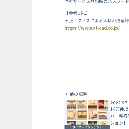
同社サービス登録時のパスワー
【参考URL】
不正アクセスによる人材派遣登
https://www.at-cad.co.jp/
＜ 前の記事
2022.9.7
14万件
バー移行
ション】
サイバーインシデント