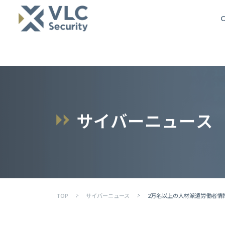
O
サ
イ
バ
ー
ニ
ュ
ー
ス
TOP
サイバーニュース
2万名以上の人材派遣労働者情