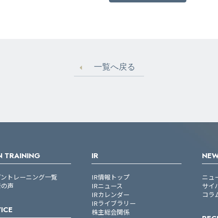
一覧へ戻る
 TRAINING
IR
NE
プントレーニング一覧
IR情報トップ
ニュ
者の声
IRニュース
サイ
IRカレンダー
コラ
IRライブラリー
ICE
株主総会関係