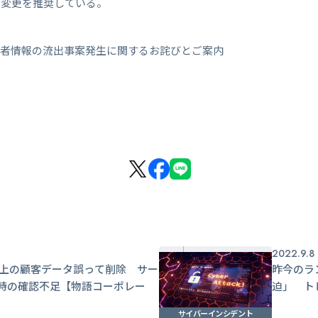
ド変更を推奨している。
録者情報の流出事案発生に関するお詫びとご案内
2022.9.8
以上の顧客データ誤って削除 サー
昨今のラ
時の確認不足【物語コーポレー
迫」 ト
サイバーインシデント