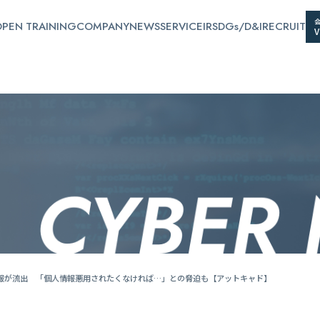
PEN TRAINING
COMPANY
NEWS
SERVICE
IR
SDGs/D&I
RECRUIT
報が流出 「個人情報悪用されたくなければ…」との脅迫も【アットキャド】