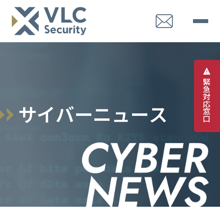
緊
急
対
応
サ
イ
バ
ー
ニ
ュ
ー
ス
窓
口