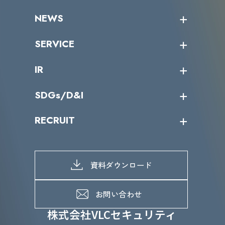
企業情報トップ
NEWS
トップメッセージ
沿革
ニュース・リリース
SERVICE
ミッション／ビジョン
サイバーニュース
会社概要
コラム
課題からサービスを探す
IR
パートナー企業一覧
カテゴリー別サービス一覧
役員一覧
導入実績
IR情報トップ
SDGs/D&I
IRカレンダー
IRニュース
SDGs/D&Iトップ
RECRUIT
IRライブラリー
当グループのマテリアリティ
株主総会関係
マテリアリティへの取り組み
採用情報トップ
株式情報
SDGs推進体制
募集職種一覧
電子公告
D&Iの取り組み
メッセージ
資料ダウンロード
よくあるご質問
メンバーインタビュー
データで知るVLCセキュリティ
お問い合わせ
福利厚生
株式会社VLCセキュリティ