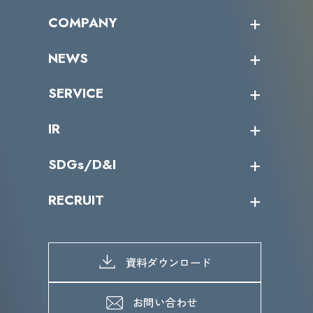
オープントレーニング一覧
COMPANY
受講者の声
企業情報トップ
NEWS
トップメッセージ
沿革
ニュース・リリース
SERVICE
ミッション／ビジョン
サイバーニュース
会社概要
コラム
課題からサービスを探す
IR
パートナー企業一覧
カテゴリー別サービス一覧
役員一覧
導入実績
IR情報トップ
SDGs/D&I
IRカレンダー
IRニュース
SDGs/D&Iトップ
RECRUIT
IRライブラリー
当グループのマテリアリティ
株主総会関係
マテリアリティへの取り組み
採用情報トップ
株式情報
SDGs推進体制
募集職種一覧
電子公告
D&Iの取り組み
メッセージ
資料ダウンロード
よくあるご質問
メンバーインタビュー
データで知るVLCセキュリティ
お問い合わせ
福利厚生