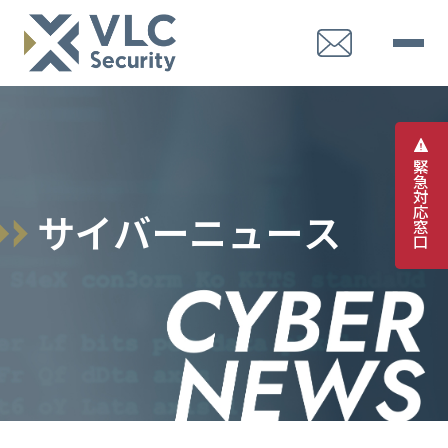
緊
急
対
応
サ
イ
バ
ー
ニ
ュ
ー
ス
窓
口