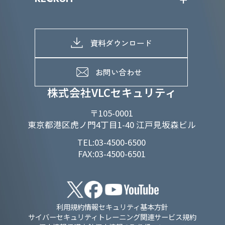
IRライブラリー
当グループのマテリアリティ
株主総会関係
マテリアリティへの取り組み
採用情報トップ
株式情報
SDGs推進体制
募集職種一覧
電子公告
D&Iの取り組み
メッセージ
資料ダウンロード
よくあるご質問
メンバーインタビュー
データで知るVLCセキュリティ
お問い合わせ
福利厚生
株式会社VLCセキュリティ
〒105-0001
東京都港区虎ノ門4丁目1-40 江戸見坂森ビル
TEL:03-4500-6500
FAX:03-4500-6501
利用規約
情報セキュリティ基本方針
サイバーセキュリティトレーニング関連サービス規約