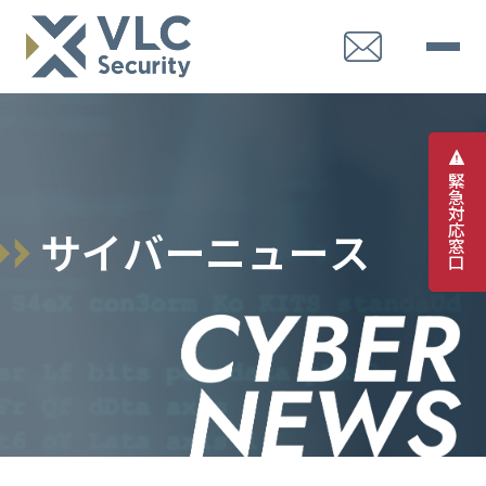
緊
急
対
応
サ
イ
バ
ー
ニ
ュ
ー
ス
窓
口