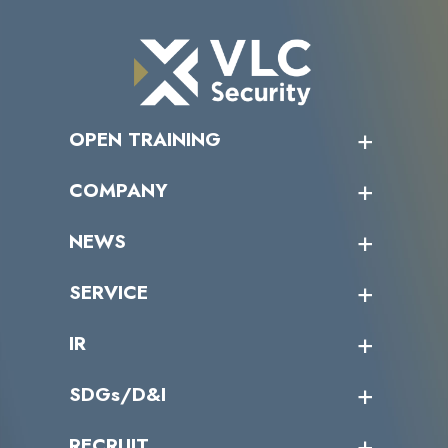
OPEN TRAINING
オープントレーニング一覧
COMPANY
受講者の声
企業情報トップ
NEWS
トップメッセージ
沿革
ニュース・リリース
SERVICE
ミッション／ビジョン
サイバーニュース
会社概要
コラム
課題からサービスを探す
IR
パートナー企業一覧
カテゴリー別サービス一覧
役員一覧
導入実績
IR情報トップ
SDGs/D&I
IRカレンダー
IRニュース
SDGs/D&Iトップ
RECRUIT