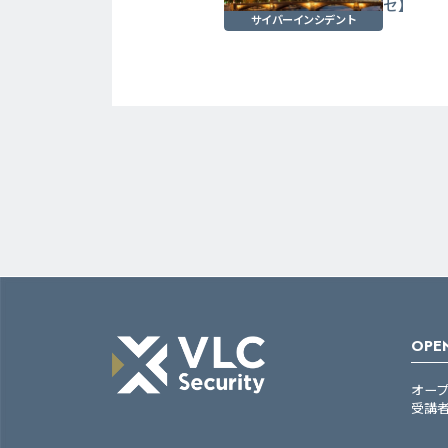
セ】
サイバーインシデント
OPEN
オー
受講