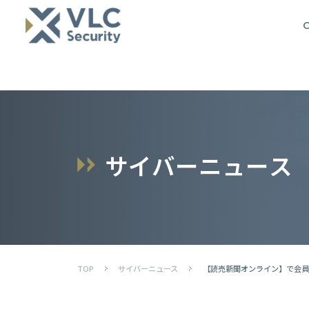
O
サ
イ
バ
ー
ニ
ュ
ー
ス
TOP
サイバーニュース
【読売新聞オンライン】で会員7