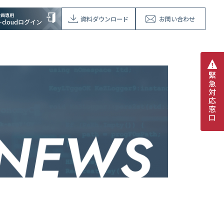
会員専用
資料ダウンロード
お問い合わせ
V-cloudログイン
緊
急
対
応
窓
口