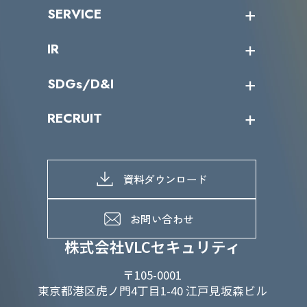
沿革
ニュース・リリース
SERVICE
ミッション／ビジョン
サイバーニュース
会社概要
コラム
課題からサービスを探す
IR
パートナー企業一覧
カテゴリー別サービス一覧
役員一覧
導入実績
IR情報トップ
SDGs/D&I
IRカレンダー
IRニュース
SDGs/D&Iトップ
RECRUIT
IRライブラリー
当グループのマテリアリティ
株主総会関係
マテリアリティへの取り組み
採用情報トップ
株式情報
SDGs推進体制
募集職種一覧
電子公告
D&Iの取り組み
メッセージ
資料ダウンロード
よくあるご質問
メンバーインタビュー
データで知るVLCセキュリティ
お問い合わせ
福利厚生
株式会社VLCセキュリティ
〒105-0001
東京都港区虎ノ門4丁目1-40 江戸見坂森ビル