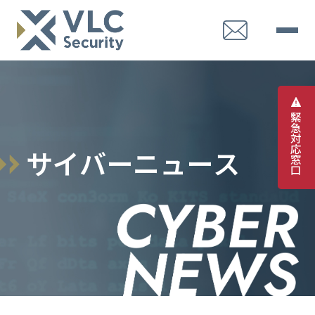
緊
急
対
応
サ
イ
バ
ー
ニ
ュ
ー
ス
窓
口